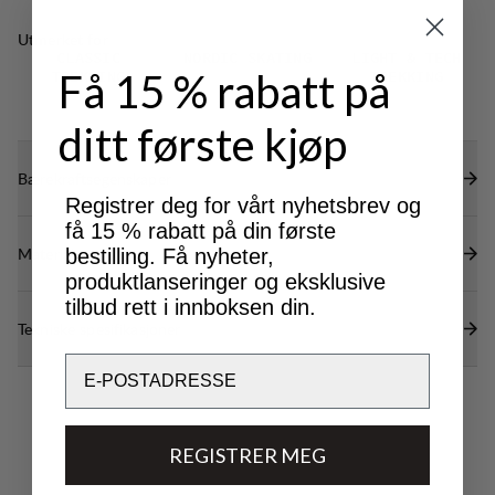
Utmerket for
CLASSIC
NORDIC SKATING
LIGHT & TECH
Få 15 % rabatt på
TREKKING
TREKKING
ditt første kjøp
Bærekraftsegenskaper
Registrer deg for vårt nyhetsbrev og
få 15 % rabatt på din første
Materialer
bestilling. Få nyheter,
produktlanseringer og eksklusive
tilbud rett i innboksen din.
Tekniske spesifikasjoner
Email
REGISTRER MEG