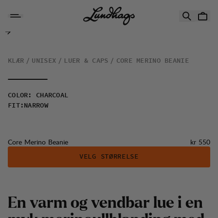
Hopp til innhold
Core Merino Beanie
KLÆR
UNISEX
LUER & CAPS
CORE MERINO BEANIE
COLOR
:
CHARCOAL
FIT
:
NARROW
Pris:
Core Merino Beanie
kr 550
VELG STØRRELSE
E
n
v
a
r
m
o
g
v
e
n
d
b
a
r
l
u
e
i
e
n