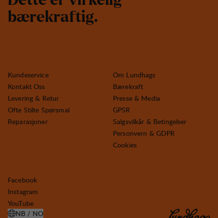
D
e
t
t
e
e
r
v
i
r
k
e
l
i
g
b
æ
r
e
k
r
a
f
t
i
g
.
Kundeservice
Om Lundhags
Kontakt Oss
Bærekraft
Levering & Retur
Presse & Media
Ofte Stilte Spørsmal
GPSR
Reparasjoner
Salgsvilkår & Betingelser
Personvern & GDPR
Cookies
Facebook
Instagram
YouTube
NB / NO
ÅPNE VELG LAND