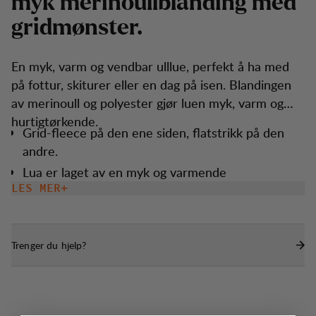
m
y
k
m
e
r
i
n
o
u
l
l
b
l
a
n
d
i
n
g
m
e
d
g
r
i
d
m
ø
n
s
t
e
r
.
En myk, varm og vendbar ulllue, perfekt å ha med
på fottur, skiturer eller en dag på isen. Blandingen
av merinoull og polyester gjør luen myk, varm og
hurtigtørkende.
Grid-fleece på den ene siden, flatstrikk på den
andre.
Lua er laget av en myk og varmende
merinoullblanding og er vendbar.
LES MER
Trenger du hjelp?