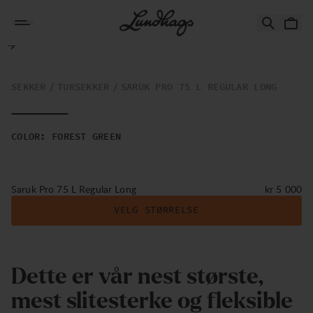
Hopp til innhold
Saruk Pro 75 L Regular Long
SEKKER
TURSEKKER
SARUK PRO 75 L REGULAR LONG
COLOR
:
FOREST GREEN
Pris:
Saruk Pro 75 L Regular Long
kr 5 000
VELG STØRRELSE
Dette er vår nest største,
mest slitesterke og fleksible