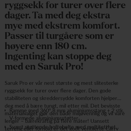
ryggsekk for turer over flere
dager. Ta med deg ekstra
mye med ekstrem komfort.
Passer til turgåere som er
høyere enn 180 cm.
Ingenting kan stoppe deg
med en Saruk Pro!
Saruk Pro er vår nest største og mest slitesterke
ryggsekk for turer over flere dager. Den gode
stabiliteten og skreddersydde komforten hjelper
deg med å bære tungt, mil etter mil. Det bevisste
Ramme med 360° 8 mm aluminiumsstang + 2 stk.
materialvalget gjør den både miljøvennlig og vil vare
V-formede aluminiumsstøtter
lenger – bærekraftig på flere måter! Uansett
Svært støttende hoftebelte med multitetthet,
terreng eller forhold er det godt ventilerte Carry