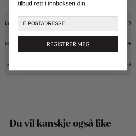
tilbud rett i innboksen din.
Email
Bærekraftsegenskaper
REGISTRER MEG
Materialer
Tekniske spesifikasjoner
D
u
v
i
l
k
a
n
s
k
j
e
o
g
s
å
l
i
k
e