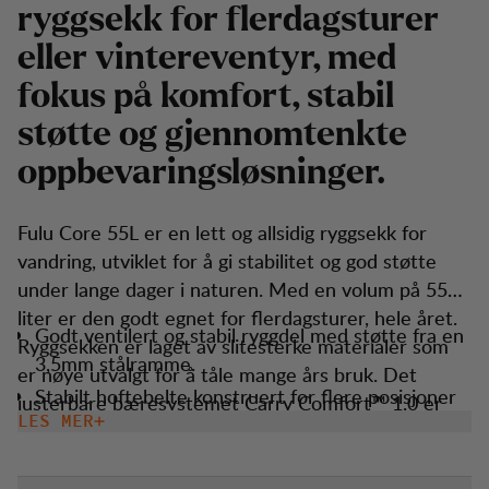
ryggsekk for flerdagsturer
eller vintereventyr, med
fokus på komfort, stabil
støtte og gjennomtenkte
oppbevaringsløsninger.
Fulu Core 55L er en lett og allsidig ryggsekk for
vandring, utviklet for å gi stabilitet og god støtte
under lange dager i naturen. Med en volum på 55
liter er den godt egnet for flerdagsturer, hele året.
Godt ventilert og stabil ryggdel med støtte fra en
Ryggsekken er laget av slitesterke materialer som
3,5mm stålramme.
er nøye utvalgt for å tåle mange års bruk. Det
Stabilt hoftebelte konstruert for flere posisjoner
justerbare bæresystemet Carry Comfort™ 1.0 er
mot kroppen.
LES MER
konstruert for å fordele vekten effektivt og avlaste
Flere ytre stretchlommer som gir smidig
kroppen når du bærer tungt. Med flere praktiske
oppbevaring og enkel tilgang til utstyret ditt.
lommer får du god oversikt og kan organisere