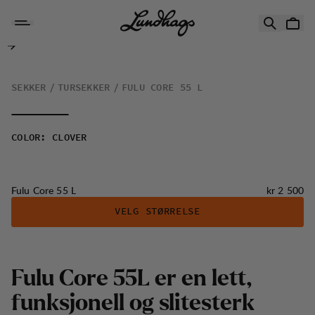
Hopp til innhold
Fulu Core 55 L
SEKKER
TURSEKKER
FULU CORE 55 L
COLOR
:
CLOVER
Pris:
Fulu Core 55 L
kr 2 500
VELG STØRRELSE
Fulu Core 55L er en lett,
funksjonell og slitesterk