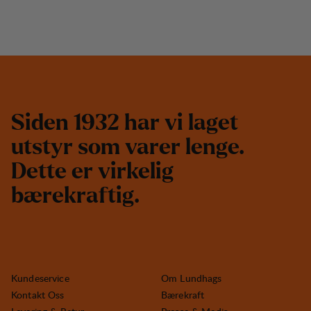
S
i
d
e
n
1
9
3
2
h
a
r
v
i
l
a
g
e
t
u
t
s
t
y
r
s
o
m
v
a
r
e
r
l
e
n
g
e
.
D
e
t
t
e
e
r
v
i
r
k
e
l
i
g
b
æ
r
e
k
r
a
f
t
i
g
.
Kundeservice
Om Lundhags
Kontakt Oss
Bærekraft