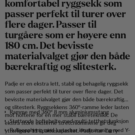
komfortabel ryggsekk som
passer perfekt til turer over
flere dager. Passer til
turgåere som er høyere enn
180 cm. Det bevisste
materialvalget gjør den både
bærekraftig og slitesterk.
Padje er en ekstra lett, stabil og behagelig ryggsekk
som passer perfekt til turer over flere dager. Det
bevisste materialvalget gjør den både bærekraftig
og slitesterk. Ryggsekkens 360°-ramme leder lasten
Ramme med 360° 8 mm aluminiumsstang
mot hoftene for en mer stabil bæreteknikk. De
Støttende hoftebelte med multi-tetthetsfunksjon
ekstra store eksterne stretchlommene gir deg
Rulleoppheng med justerbar innstramming med Y-
ytterligere 11 l pakkekapasitet. Padje har Carry