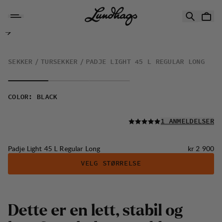
Hopp til innhold
Padje Light 45 L Regular Long
SEKKER
TURSEKKER
PADJE LIGHT 45 L REGULAR LONG
COLOR
:
BLACK
LES ALLE
1 ANMELDELSER
Pris:
Padje Light 45 L Regular Long
kr 2 900
VELG STØRRELSE
Dette er en lett, stabil og