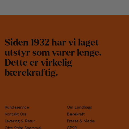
S
i
d
e
n
1
9
3
2
h
a
r
v
i
l
a
g
e
t
u
t
s
t
y
r
s
o
m
v
a
r
e
r
l
e
n
g
e
.
D
e
t
t
e
e
r
v
i
r
k
e
l
i
g
b
æ
r
e
k
r
a
f
t
i
g
.
Kundeservice
Om Lundhags
Kontakt Oss
Bærekraft
Levering & Retur
Presse & Media
Ofte Stilte Spørsmal
GPSR