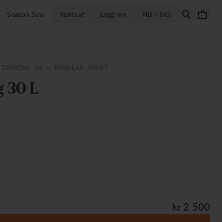
ÅPNE VELG LA
Season Sale
Kontakt
Logg inn
NB / NO
 TOURING 30 L REGULAR SHORT
g
3
0
L
Pris:
kr 2 500