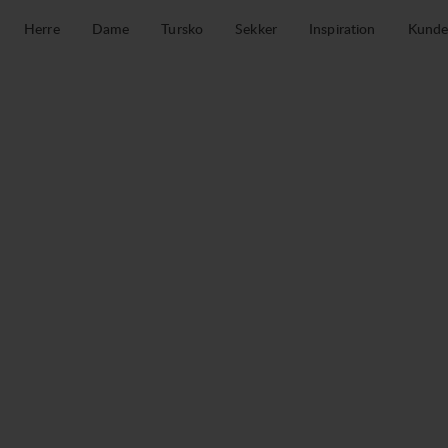
Hopp til innhold
Herre
Dame
Tursko
Sekker
Inspiration
Kunde
Abisku Touring 30 L Regular Short