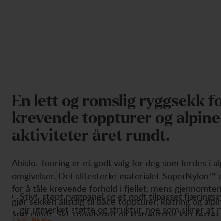
E
n
l
e
t
t
o
g
r
o
m
s
l
i
g
r
y
g
g
s
e
k
k
f
k
r
e
v
e
n
d
e
t
o
p
p
t
u
r
e
r
o
g
a
l
p
i
n
e
a
k
t
i
v
i
t
e
t
e
r
å
r
e
t
r
u
n
d
t
.
Abisku Touring er et godt valg for deg som ferdes i al
omgivelser. Det slitesterke materialet SuperNylon™ e
for å tåle krevende forhold i fjellet, mens gjennomten
Stivt, støpt ryggpanel og et godt tilpasset fjæring
gjør sekken allsidig til både toppturer, klatring og alp
gir utmerket støtte og struktur, noe som sikrer at 
året rundt. Ski, snowboard og klatreutstyr kan festes
LES MER