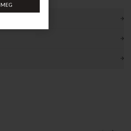
 MEG
A MIG