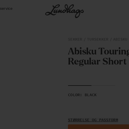
service
SEKKER
TURSEKKER
ABISKU
A
b
i
s
k
u
T
o
u
r
i
n
R
e
g
u
l
a
r
S
h
o
r
t
COLOR
:
BLACK
STØRRELSE OG PASSFORM