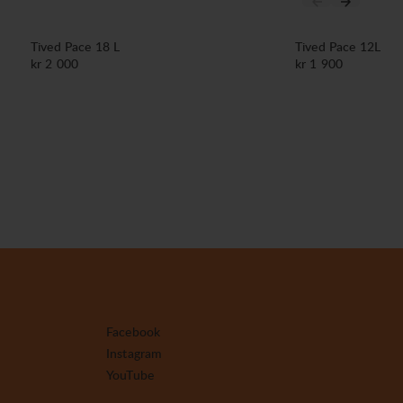
Tived Pace 18 L
Tived Pace 12L
Pris:
Pris:
kr 2 000
kr 1 900
Facebook
Instagram
YouTube