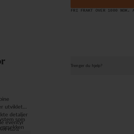
FRI FRAKT OVER 1000 NOK. 
o
r
Trenger du hjelp?
pine
r utviklet
kte detaljer
ssystem som
ine eventyr
ryggsekken
 på flere