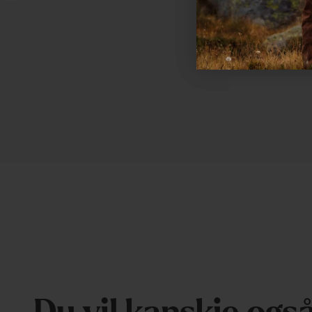
Festepunkter for ekstrautstyr foran.
Utstyrt med solide, vingformede spenner som er e
håndtere i kulde og vinterforhold.
Reflekterende detaljer for økt synlighet.
Impregnering (100% PFAS-fri) som avviser vann og