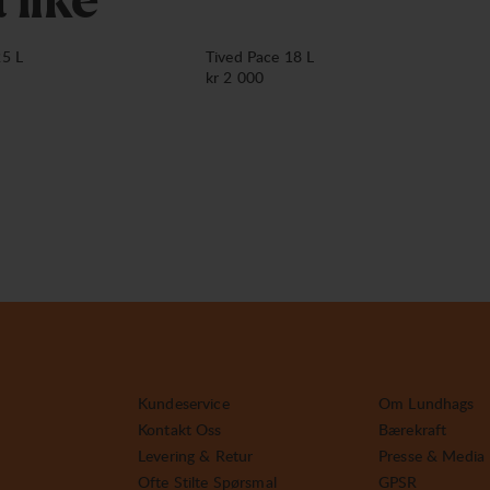
å
l
i
k
e
25 L
Tived Pace 18 L
Pris:
kr 2 000
Kundeservice
Om Lundhags
Kontakt Oss
Bærekraft
Levering & Retur
Presse & Media
Ofte Stilte Spørsmal
GPSR