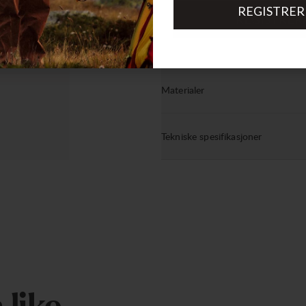
REGISTRER
REGISTRER
nkle å
Bærekraftsegenskaper
 smuss.
Materialer
Tekniske spesifikasjoner