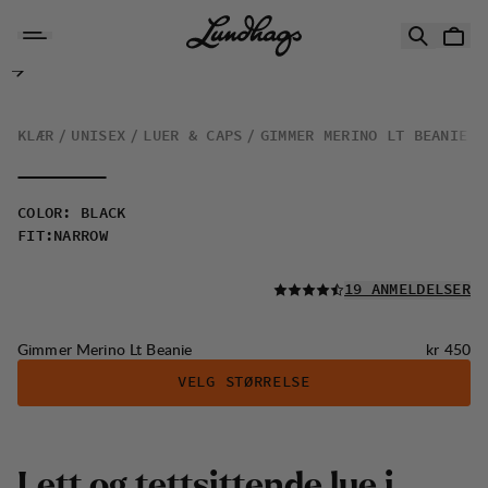
Hopp til innhold
Gimmer Merino Lt Beanie
KLÆR
UNISEX
LUER & CAPS
GIMMER MERINO LT BEANIE
COLOR
:
BLACK
FIT
:
NARROW
LES ALLE
19 ANMELDELSER
Pris:
Gimmer Merino Lt Beanie
kr 450
VELG STØRRELSE
L
e
t
t
o
g
t
e
t
t
s
i
t
t
e
n
d
e
l
u
e
i