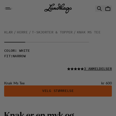
Hopp til innhold
Knak Ms Tee
KLÆR
HERRE
T-SKJORTER & TOPPER
KNAK MS TEE
COLOR
:
WHITE
FIT
:
NARROW
LES ALLE
3 ANMELDELSER
Pris:
Knak Ms Tee
kr 600
VELG STØRRELSE
K
n
a
k
e
r
e
n
m
y
k
o
g