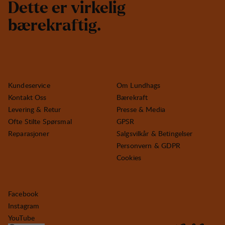
D
e
t
t
e
e
r
v
i
r
k
e
l
i
g
b
æ
r
e
k
r
a
f
t
i
g
.
Kundeservice
Om Lundhags
Kontakt Oss
Bærekraft
Levering & Retur
Presse & Media
Ofte Stilte Spørsmal
GPSR
Reparasjoner
Salgsvilkår & Betingelser
Personvern & GDPR
Cookies
Facebook
Instagram
YouTube