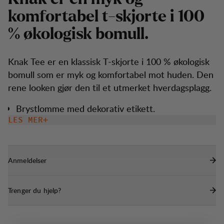
k
o
m
f
o
r
t
a
b
e
l
t
-
s
k
j
o
r
t
e
i
1
0
0
%
ø
k
o
l
o
g
i
s
k
b
o
m
u
l
l
.
Knak Tee er en klassisk T-skjorte i 100 % økologisk
bomull som er myk og komfortabel mot huden. Den
rene looken gjør den til et utmerket hverdagsplagg.
Brystlomme med dekorativ etikett.
LES MER
Anmeldelser
Trenger du hjelp?