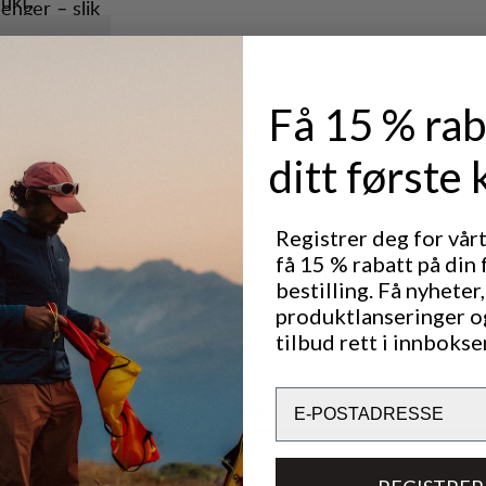
ukt.
enger – slik
ing.
ømmer
 gir ekstra
Få 15 % rab
ditt første 
Registrer deg for vår
Utmerket for
LIGHT & TECH
OUT
få 15 % rabatt på din 
TREKKING
bestilling. Få nyheter,
produktlanseringer o
tilbud rett i innbokse
Ytelse
Email
BREATHABILITY
5
/6