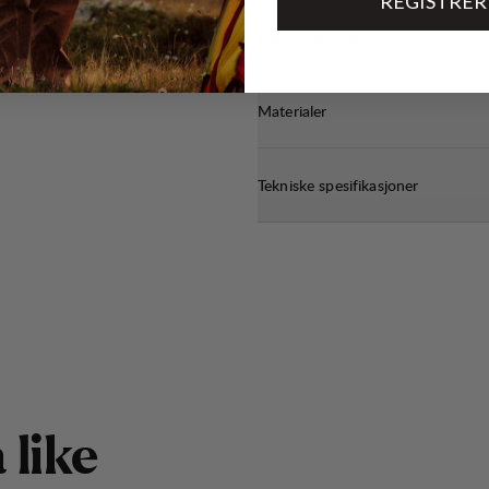
REGISTRER
Bærekraftsegenskaper
Materialer
Tekniske spesifikasjoner
å
l
i
k
e