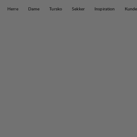
Hopp til innhold
Herre
Dame
Tursko
Sekker
Inspiration
Kunde
Tived T-shirt M