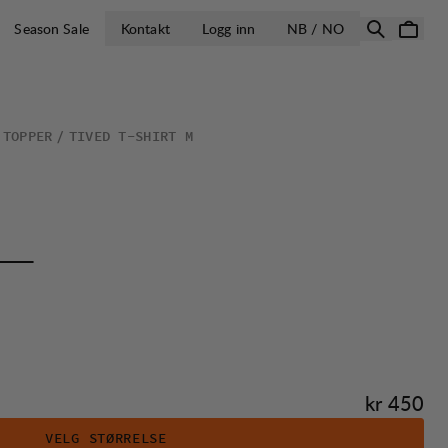
ÅPNE VELG LA
Season Sale
Kontakt
Logg inn
NB / NO
 TOPPER
TIVED T-SHIRT M
Pris:
kr 450
VELG STØRRELSE