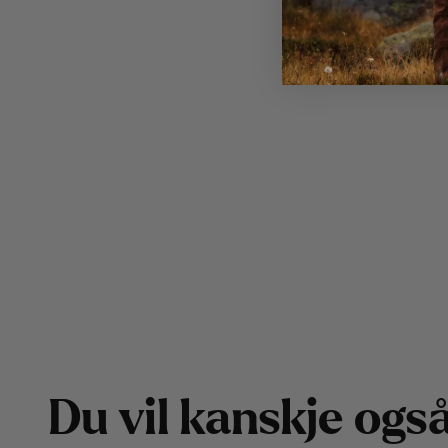
D
u
v
i
l
k
a
n
s
k
j
e
o
g
s