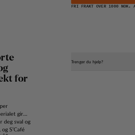
FRI FRAKT OVER 1000 NOK. 
o
r
t
e
Trenger du hjelp?
o
g
e
k
t
f
o
r
yper
rialet gir
er deg sval og
 og S’Café