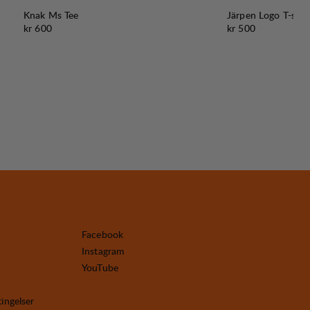
Knak Ms Tee
Järpen Logo T-shir
Pris:
Pris:
kr 600
kr 500
Facebook
Instagram
YouTube
tingelser