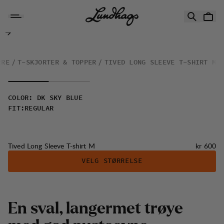
Hopp til innhold
Tived Long Sleeve T-shirt M
RRE
T-SKJORTER & TOPPER
TIVED LONG SLEEVE T-SHIRT M
COLOR
:
DK SKY BLUE
FIT
:
REGULAR
Pris:
Tived Long Sleeve T-shirt M
kr 600
VELG STØRRELSE
E
n
s
v
a
l
,
l
a
n
g
e
r
m
e
t
t
r
ø
y
e