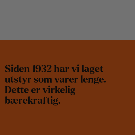
S
i
d
e
n
1
9
3
2
h
a
r
v
i
l
a
g
e
t
u
t
s
t
y
r
s
o
m
v
a
r
e
r
l
e
n
g
e
.
D
e
t
t
e
e
r
v
i
r
k
e
l
i
g
b
æ
r
e
k
r
a
f
t
i
g
.