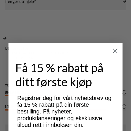
Trenger du hjelp?
Utmerket for
LIGHT & TECH
OUTDOOR LIFE
TREKKING
Få 15 % rabatt på
ditt første kjøp
Ytelse
BREATHABILITY
5
/6
Registrer deg for vårt nyhetsbrev og
få 15 % rabatt på din første
LIGHTWEIGHT
5
/6
bestilling. Få nyheter,
produktlanseringer og eksklusive
tilbud rett i innboksen din.