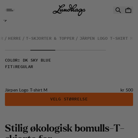
Hopp til innhold
Järpen Logo T-shirt M
ÆR
HERRE
T-SKJORTER & TOPPER
JÄRPEN LOGO T-SHIRT M
COLOR
:
DK SKY BLUE
FIT
:
REGULAR
Pris:
Järpen Logo T-shirt M
kr 500
VELG STØRRELSE
S
t
i
l
i
g
ø
k
o
l
o
g
i
s
k
b
o
m
u
l
l
s
-
T
-