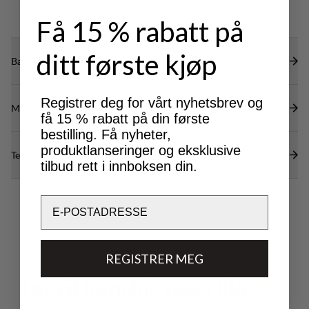
Få 15 % rabatt på
ditt første kjøp
Bærekraftsegenskaper
Registrer deg for vårt nyhetsbrev og
Materialer
få 15 % rabatt på din første
bestilling. Få nyheter,
produktlanseringer og eksklusive
Tekniske spesifikasjoner
tilbud rett i innboksen din.
Email
REGISTRER MEG
D
u
v
i
l
k
a
n
s
k
j
e
o
g
s
å
l
i
k
e