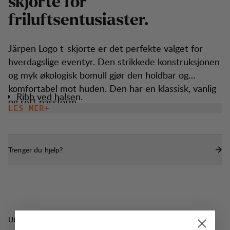
s
k
j
o
r
t
e
f
o
r
f
r
i
l
u
f
t
s
e
n
t
u
s
i
a
s
t
e
r
.
Järpen Logo t-skjorte er det perfekte valget for
hverdagslige eventyr. Den strikkede konstruksjonen
og myk økologisk bomull gjør den holdbar og
komfortabel mot huden. Den har en klassisk, vanlig
Ribb ved halsen.
og rett passform.
LES MER
Trenger du hjelp?
Utmerket for
OUTDOOR LIFE