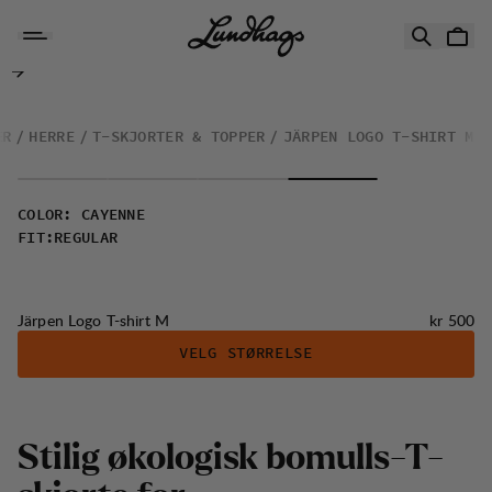
Hopp til innhold
Järpen Logo T-shirt M
ÆR
HERRE
T-SKJORTER & TOPPER
JÄRPEN LOGO T-SHIRT M
COLOR
:
CAYENNE
FIT
:
REGULAR
Pris:
Järpen Logo T-shirt M
kr 500
VELG STØRRELSE
S
t
i
l
i
g
ø
k
o
l
o
g
i
s
k
b
o
m
u
l
l
s
-
T
-