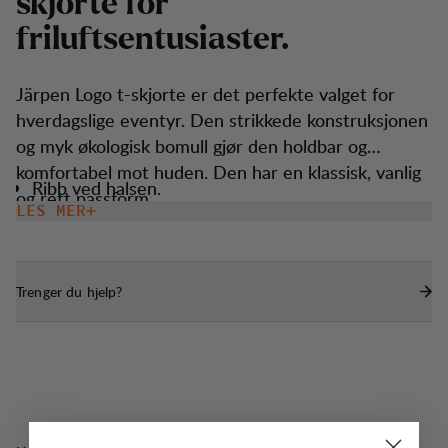
s
k
j
o
r
t
e
f
o
r
f
r
i
l
u
f
t
s
e
n
t
u
s
i
a
s
t
e
r
.
Järpen Logo t-skjorte er det perfekte valget for
hverdagslige eventyr. Den strikkede konstruksjonen
og myk økologisk bomull gjør den holdbar og
komfortabel mot huden. Den har en klassisk, vanlig
Ribb ved halsen.
og rett passform.
LES MER
Trenger du hjelp?