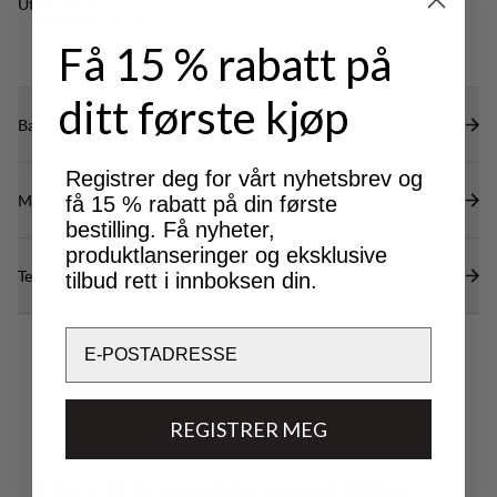
Utmerket for
OUTDOOR LIFE
Få 15 % rabatt på
ditt første kjøp
Bærekraftsegenskaper
Registrer deg for vårt nyhetsbrev og
Materialer
få 15 % rabatt på din første
bestilling. Få nyheter,
produktlanseringer og eksklusive
Tekniske spesifikasjoner
tilbud rett i innboksen din.
Email
REGISTRER MEG
D
u
v
i
l
k
a
n
s
k
j
e
o
g
s
å
l
i
k
e