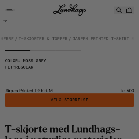
Hopp til innhold
Järpen Printed T-Shirt M
HERRE
T-SKJORTER & TOPPER
JÄRPEN PRINTED T-SHIRT M
COLOR
:
MOSS GREY
FIT
:
REGULAR
Pris:
Järpen Printed T-Shirt M
kr 600
VELG STØRRELSE
T
-
s
k
j
o
r
t
e
m
e
d
L
u
n
d
h
a
g
s
-