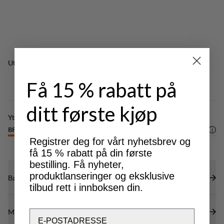
Ribbestrikket halsutringning.
Utmerket for
OUTDOOR LIFE
Få 15 % rabatt på
ditt første kjøp
Ytelse
BREATHABILITY
4
/6
Registrer deg for vårt nyhetsbrev og
få 15 % rabatt på din første
bestilling. Få nyheter,
produktlanseringer og eksklusive
Bærekraftsegenskaper
tilbud rett i innboksen din.
Materialer
Email