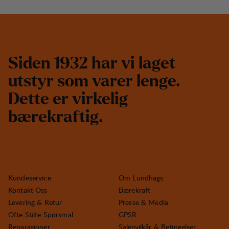
S
i
d
e
n
1
9
3
2
h
a
r
v
i
l
a
g
e
t
u
t
s
t
y
r
s
o
m
v
a
r
e
r
l
e
n
g
e
.
D
e
t
t
e
e
r
v
i
r
k
e
l
i
g
b
æ
r
e
k
r
a
f
t
i
g
.
Kundeservice
Om Lundhags
Kontakt Oss
Bærekraft
Levering & Retur
Presse & Media
Ofte Stilte Spørsmal
GPSR
Reparasjoner
Salgsvilkår & Betingelser