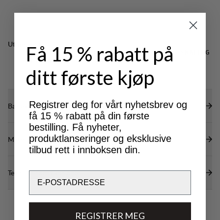
Utmerket for
Få 15 % rabatt på
CLASSIC
LIGHT & TECH
NORDIC SKATING
TREKKING
TREKKING
ditt første kjøp
Registrer deg for vårt nyhetsbrev og
Bærekraftsegenskaper
få 15 % rabatt på din første
bestilling. Få nyheter,
produktlanseringer og eksklusive
Materialer
tilbud rett i innboksen din.
Tekniske spesifikasjoner
Email
REGISTRER MEG