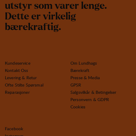
u
t
s
t
y
r
s
o
m
v
a
r
e
r
l
e
n
g
e
.
D
e
t
t
e
e
r
v
i
r
k
e
l
i
g
b
æ
r
e
k
r
a
f
t
i
g
.
Kundeservice
Om Lundhags
Kontakt Oss
Bærekraft
Levering & Retur
Presse & Media
Ofte Stilte Spørsmal
GPSR
Reparasjoner
Salgsvilkår & Betingelser
Personvern & GDPR
Cookies
Facebook
Instagram