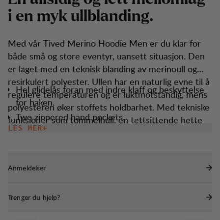
i
e
n
m
y
k
u
l
l
b
l
a
n
d
i
n
g
.
Med vår Tived Merino Hoodie Men er du klar for
både små og store eventyr, uansett situasjon. Den
er laget med en teknisk blanding av merinoull og
resirkulert polyester. Ullen har en naturlig evne til å
Hel glidelås foran med indre klaff og beskyttelse
regulere temperaturen og er luktmotstandig, mens
for haken.
polyesteren øker stoffets holdbarhet. Med tekniske
Two zippered hand pockets.
funksjoner som tommelhull, en tettsittende hette
LES MER
Tommelhull for større varme.
og en atletisk passform, sikrer den at du er klar når
elementene slår til. Den er lett, enkel å ta med, og
Tettsittende hette som passer under en hjelm.
passer som en perfekt helårsfølgesvenn uansett
Anmeldelser
dine bestrebelser.
Trenger du hjelp?