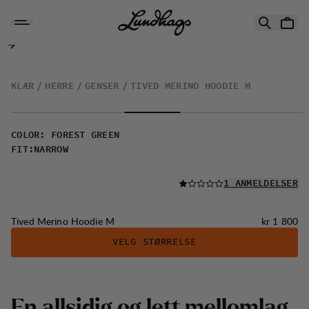
Hopp til innhold
Tived Merino Hoodie M
KLÆR
HERRE
GENSER
TIVED MERINO HOODIE M
COLOR
:
FOREST GREEN
FIT
:
NARROW
LES ALLE
1 ANMELDELSER
Pris:
Tived Merino Hoodie M
kr 1 800
VELG STØRRELSE
E
n
a
l
l
s
i
d
i
g
o
g
l
e
t
t
m
e
l
l
o
m
l
a
g