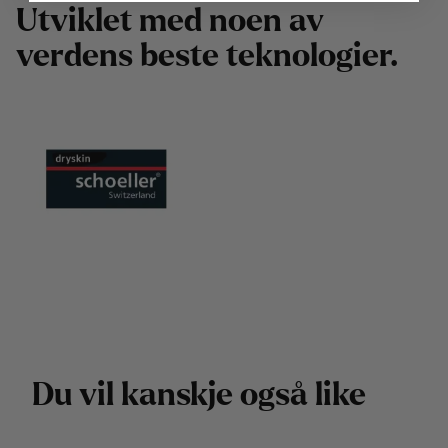
U
t
v
i
k
l
e
t
m
e
d
n
o
e
n
a
v
v
e
r
d
e
n
s
b
e
s
t
e
t
e
k
n
o
l
o
g
i
e
r
.
D
u
v
i
l
k
a
n
s
k
j
e
o
g
s
å
l
i
k
e