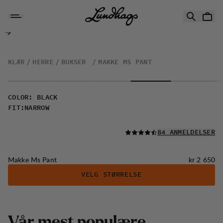
Hopp til innhold
Makke Ms Pant
KLÆR
HERRE
BUKSER
MAKKE MS PANT
COLOR
:
BLACK
FIT
:
NARROW
LES ALLE
84 ANMELDELSER
Pris:
Makke Ms Pant
kr 2 650
VELG STØRRELSE
Vår mest populære