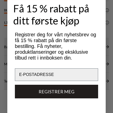
Få 15 % rabatt på
DURABILITY
4
/6
ditt første kjøp
LIGHTWEIGHT
4
/6
Registrer deg for vårt nyhetsbrev og
få 15 % rabatt på din første
bestilling. Få nyheter,
Bærekraftsegenskaper
produktlanseringer og eksklusive
tilbud rett i innboksen din.
Materialer
Email
Tekniske spesifikasjoner
REGISTRER MEG