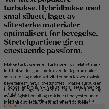
turbukse. Hybridbukse med
smal siluett, laget av
slitesterke materialer
optimalisert for bevegelse.
Stretchpartiene gir en
enestående passform.
Makke turbukse er en funksjonell og relativt slank,
lett bukse designet for krevende dager utendørs,
som turer og andre aktiviteter som krever maksimal
bevegelsesfrihet. Hovedstoffet i Makke turbuksen
Schoeller Dryskin 4-veis stretch i sete, knær og
heter Lundhags Polyester Cotton mix, en blanding
skritt.
av økologisk bomull og resirkulert polyester, med
Keprotec-forsterkning ved vristen for ekstra
mekanisk stretch. Stretchpaneler i Schoeller
beskyttelse.
LES MER
Dryskin softshell beskytter mot rifter fra greiner og