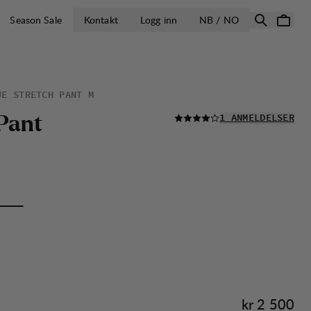
ÅPNE VELG LA
Season Sale
Kontakt
Logg inn
NB / NO
JE STRETCH PANT M
LES ALLE
P
a
n
t
1 ANMELDELSER
Pris:
kr 2 500