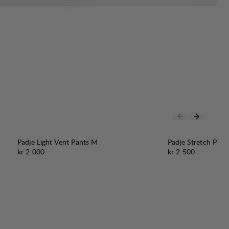
Padje Light Vent Pants M
Padje Stretch Pan
Pris:
Pris:
kr 2 000
kr 2 500