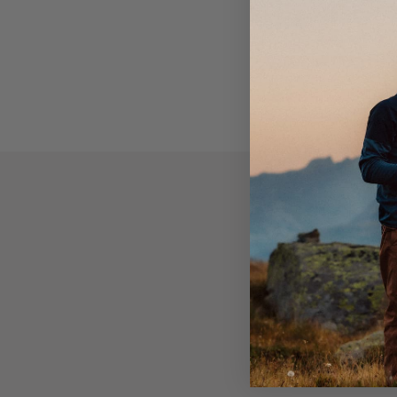
mot tøft terreng.
pusteevne, og vi har forsterket kne- og setepartiet m
Lange, toveis sidelynlåser for ventilasjon og enkel a
nylonstretchstoff som gir overlegen slitestyrke og for
påkledning.
mykt og fleksibelt mot kroppen din. Med de tilføyde 
Keprotec® forsterkede innstegene gjør dette til en 
To glidelåslommer for hendene.
for harde turer i avsidesliggende områder.
To glidelåslommer for hendene med mesh-fôr for ve
Velcro-justerbar midje for perfekt passform.
Justering nederst på benet for en tett passform.
DWR-behandling for å avstøte vann og skitt.