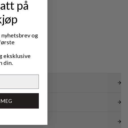
att på
kjøp
t nyhetsbrev og
første
g eksklusive
n din.
 MEG