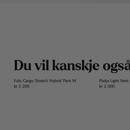
D
u
v
i
l
k
a
n
s
k
j
e
o
g
s
Fulu Cargo Stretch Hybrid Pant M
Padje Light Vent
Pris:
Pris:
kr 2 200
kr 2 000