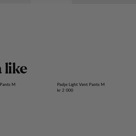
å
l
i
k
e
 Pants M
Padje Light Vent Pants M
Pris:
kr 2 000