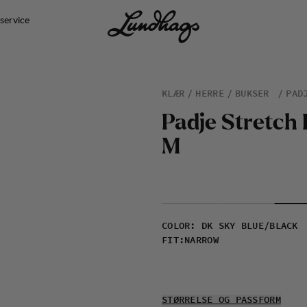
service
KLÆR
HERRE
BUKSER
PAD
P
a
d
j
e
S
t
r
e
t
c
h
M
COLOR
:
DK SKY BLUE/BLACK
FIT
:
NARROW
STØRRELSE OG PASSFORM