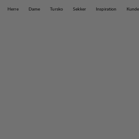
Hopp til innhold
Herre
Dame
Tursko
Sekker
Inspiration
Kunde
Padje Stretch Pant M