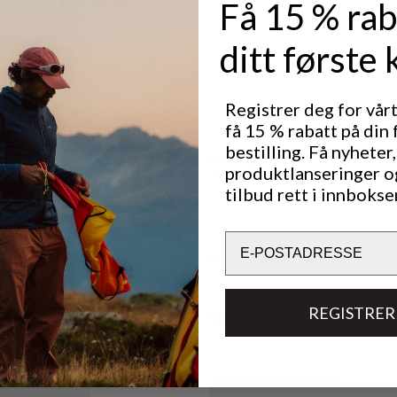
Få 15 % rab
ed et sterkt
v- og
tsatt føles
ditt første 
Schoeller
superb bukse
Registrer deg for vår
ntilasjon.
få 15 % rabatt på din 
bestilling. Få nyheter,
Utmerket for
produktlanseringer o
CLASSIC TREKKING
tilbud rett i innbokse
Email
Bærekraftsegenskaper
REGISTRER
Materialer
Tekniske spesifikasjoner