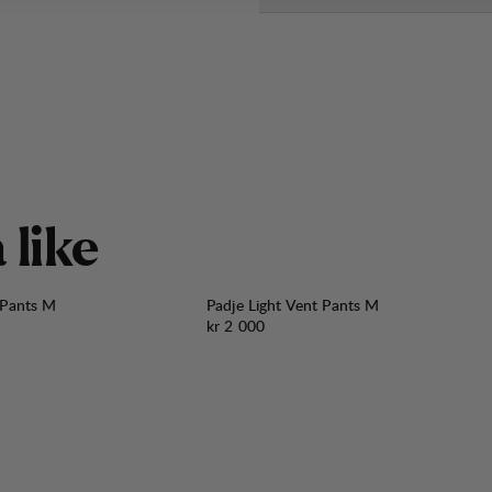
å
l
i
k
e
 Pants M
Padje Light Vent Pants M
Pris:
kr 2 000