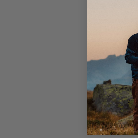
mot tøft terreng.
pusteevne, og vi har forsterket kne- og setepartiet m
Lange, toveis sidelynlåser for ventilasjon og enkel a
nylonstretchstoff som gir overlegen slitestyrke og for
påkledning.
mykt og fleksibelt mot kroppen din. Med de tilføyde 
Keprotec® forsterkede innstegene gjør dette til en 
To glidelåslommer for hendene.
for harde turer i avsidesliggende områder.
To glidelåslommer for hendene med mesh-fôr for ve
Velcro-justerbar midje for perfekt passform.
Justering nederst på benet for en tett passform.
DWR-behandling for å avstøte vann og skitt.