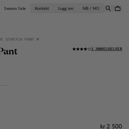
ÅPNE VELG LA
Season Sale
Kontakt
Logg inn
NB / NO
JE STRETCH PANT M
LES ALLE
P
a
n
t
1 ANMELDELSER
Pris:
kr 2 500