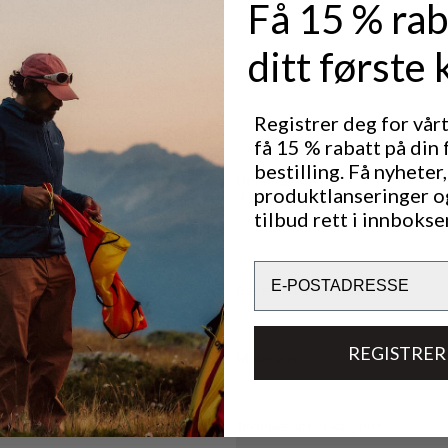
Få 15 % rab
ed et sterkt
v- og
tsatt føles
ditt første 
Schoeller
superb bukse
Registrer deg for vår
ntilasjon.
få 15 % rabatt på din 
bestilling. Få nyheter,
Utmerket for
produktlanseringer o
CLASSIC TREKKING
tilbud rett i innbokse
Email
Bærekraftsegenskaper
REGISTRER
Materialer
Tekniske spesifikasjoner