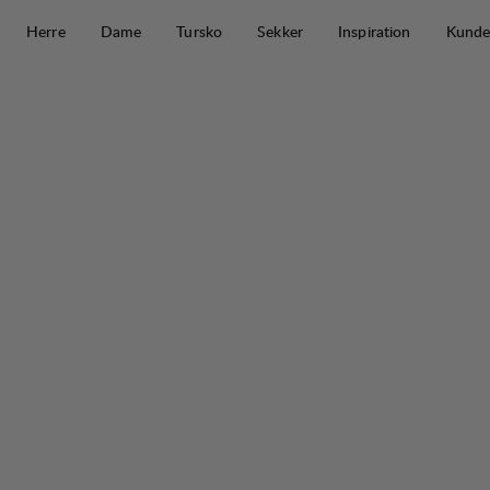
Hopp til innhold
Herre
Dame
Tursko
Sekker
Inspiration
Kunde
Padje Stretch Pant M