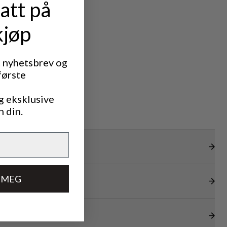
att på
kjøp
t nyhetsbrev og
første
g eksklusive
n din.
 MEG