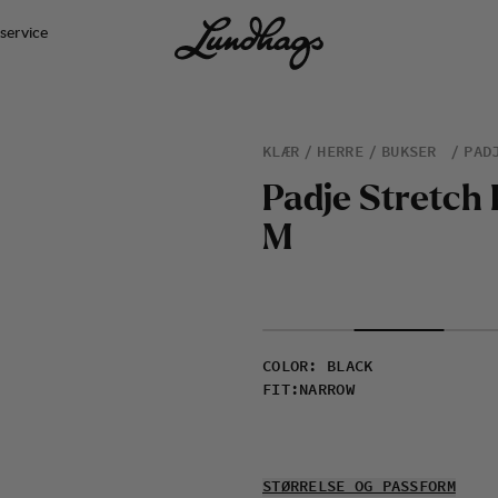
service
KLÆR
HERRE
BUKSER
PAD
P
a
d
j
e
S
t
r
e
t
c
h
M
COLOR
:
BLACK
FIT
:
NARROW
STØRRELSE OG PASSFORM