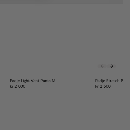
Padje Light Vent Pants M
Padje Stretch Pan
Pris:
Pris:
kr 2 000
kr 2 500