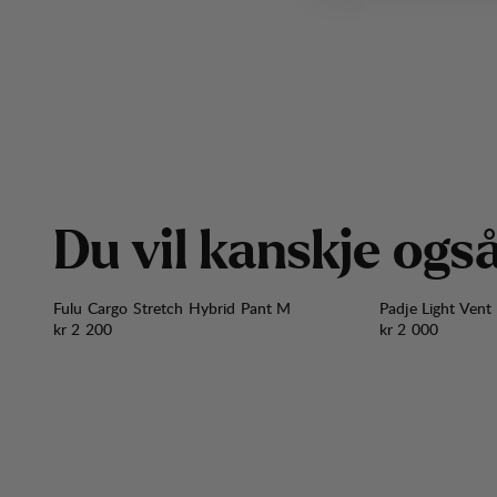
D
u
v
i
l
k
a
n
s
k
j
e
o
g
s
Fulu Cargo Stretch Hybrid Pant M
Padje Light Vent
Pris:
Pris:
kr 2 200
kr 2 000