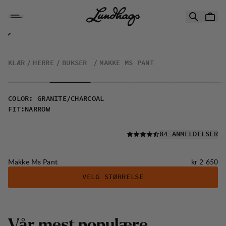
Hopp til innhold
Makke Ms Pant
KLÆR
HERRE
BUKSER
MAKKE MS PANT
COLOR
:
GRANITE/CHARCOAL
FIT
:
NARROW
LES ALLE
84 ANMELDELSER
Pris:
Makke Ms Pant
kr 2 650
VELG STØRRELSE
Vår mest populære