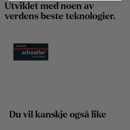
U
t
v
i
k
l
e
t
m
e
d
n
o
e
n
a
v
v
e
r
d
e
n
s
b
e
s
t
e
t
e
k
n
o
l
o
g
i
e
r
.
D
u
v
i
l
k
a
n
s
k
j
e
o
g
s
å
l
i
k
e