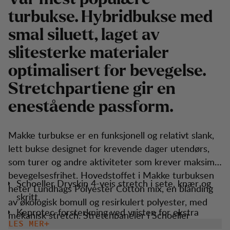
turbukse. Hybridbukse med
smal siluett, laget av
slitesterke materialer
optimalisert for bevegelse.
Stretchpartiene gir en
enestående passform.
Makke turbukse er en funksjonell og relativt slank,
lett bukse designet for krevende dager utendørs,
som turer og andre aktiviteter som krever maksimal
bevegelsesfrihet. Hovedstoffet i Makke turbuksen
Schoeller Dryskin 4-veis stretch i sete, knær og
heter Lundhags Polyester Cotton mix, en blanding
skritt.
av økologisk bomull og resirkulert polyester, med
Keprotec-forsterkning ved vristen for ekstra
mekanisk stretch. Stretchpaneler i Schoeller
beskyttelse.
LES MER
Dryskin softshell beskytter mot rifter fra greiner og