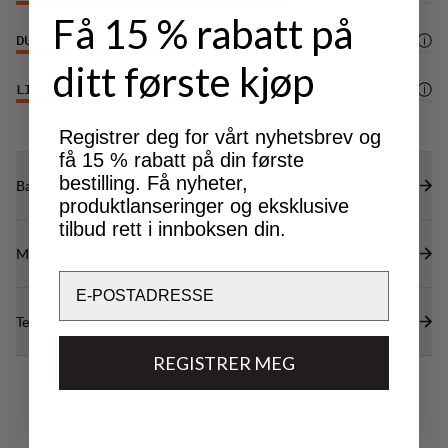
Få 15 % rabatt på
DURABILITY
4
/6
ditt første kjøp
LIGHTWEIGHT
4
/6
Registrer deg for vårt nyhetsbrev og
få 15 % rabatt på din første
bestilling. Få nyheter,
Bærekraftsegenskaper
produktlanseringer og eksklusive
tilbud rett i innboksen din.
Materialer
Email
Tekniske spesifikasjoner
REGISTRER MEG