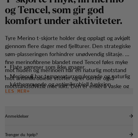
o
g
T
e
n
c
e
l
,
s
o
m
g
i
r
g
o
d
k
o
m
f
o
r
t
u
n
d
e
r
a
k
t
i
v
i
t
e
t
e
r
.
Tyre Merino t-skjorte holder deg opplagt og avkjølt
gjennom flere dager med fjellturer. Den strategiske
søm-plasseringen forhindrer unødvendig slitasje. De
fine merinofibrene blandet med Tencel føles myke
Flate sømmer som ikke gnager.
mot huden og merinoen har en naturlig motstand
Merinoull har temperaturregulerende og naturlig
mot antimikrobielle stoffer og er derfor også
lukthemmende og antimikrobiell funksjon.
motstandsdyktig mot lukt. Den er enkel å vaske og
LES MER
Hurtigtørkende
tørke over natten, slik at du raskt er klar for nye
turer.
Anmeldelser
Trenger du hjelp?