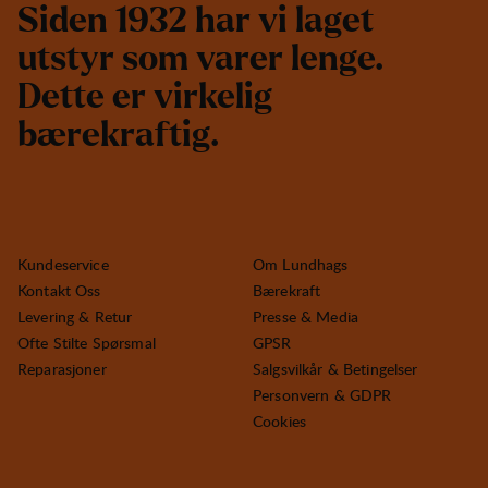
S
i
d
e
n
1
9
3
2
h
a
r
v
i
l
a
g
e
t
u
t
s
t
y
r
s
o
m
v
a
r
e
r
l
e
n
g
e
.
D
e
t
t
e
e
r
v
i
r
k
e
l
i
g
b
æ
r
e
k
r
a
f
t
i
g
.
Kundeservice
Om Lundhags
Kontakt Oss
Bærekraft
Levering & Retur
Presse & Media
Ofte Stilte Spørsmal
GPSR
Reparasjoner
Salgsvilkår & Betingelser
Personvern & GDPR
Cookies