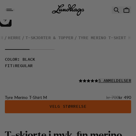
Hopp til innhold
Tyre Merino T-Shirt M
30%
SALG
:
ÆR
HERRE
T-SKJORTER & TOPPER
TYRE MERINO T-SHIRT M
COLOR
:
BLACK
FIT
:
REGULAR
LES ALLE
5 ANMELDELSER
Originalpris:
Salgspris
Tyre Merino T-Shirt M
kr 700
kr 490
VELG STØRRELSE
T
-
s
k
j
o
r
t
e
i
m
y
k
,
f
n
m
e
r
i
n
o