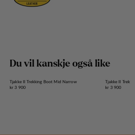
D
u
v
i
l
k
a
n
s
k
j
e
o
g
s
å
l
i
k
e
Tjakke II Trekking Boot Mid Narrow
Tjakke II Trekk
Pris:
Pris:
kr 3 900
kr 3 900