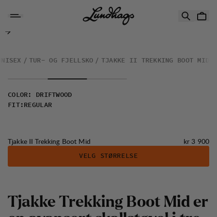
Hopp til innhold
Tjakke II Trekking Boot Mid
UNISEX
TUR- OG FJELLSKO
TJAKKE II TREKKING BOOT MID
COLOR
:
DRIFTWOOD
FIT
:
REGULAR
Pris:
Tjakke II Trekking Boot Mid
kr 3 900
VELG STØRRELSE
Tjakke Trekking Boot Mid er