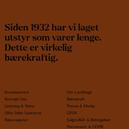
S
i
d
e
n
1
9
3
2
h
a
r
v
i
l
a
g
e
t
u
t
s
t
y
r
s
o
m
v
a
r
e
r
l
e
n
g
e
.
D
e
t
t
e
e
r
v
i
r
k
e
l
i
g
b
æ
r
e
k
r
a
f
t
i
g
.
Kundeservice
Om Lundhags
Kontakt Oss
Bærekraft
Levering & Retur
Presse & Media
Ofte Stilte Spørsmal
GPSR
Reparasjoner
Salgsvilkår & Betingelser
Personvern & GDPR