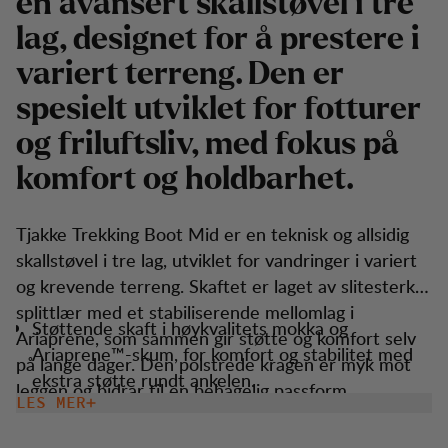
en avansert skallstøvel i tre
lag, designet for å prestere i
variert terreng. Den er
spesielt utviklet for fotturer
og friluftsliv, med fokus på
komfort og holdbarhet.
Tjakke Trekking Boot Mid er en teknisk og allsidig
skallstøvel i tre lag, utviklet for vandringer i variert
og krevende terreng. Skaftet er laget av slitesterkt
splittlær med et stabiliserende mellomlag i
Støttende skaft i høykvalitets mokka og
Ariaprene, som sammen gir støtte og komfort selv
Ariaprene™-skum, for komfort og stabilitet med
på lange dager. Den polstrede kragen er myk mot
ekstra støtte rundt ankelen.
leggen og bidrar til en behagelig passform.
LES MER
Normal passform med romslig tåboks og
Støvelens nedre del er konstruert med Liba Smart
komfortabel passform for lengre turer.
for vanntett beskyttelse, en mellomsåle i dempende