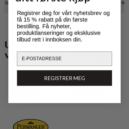
Tekniske spesifikasjoner
Registrer deg for vårt nyhetsbrev og
få 15 % rabatt på din første
bestilling. Få nyheter,
produktlanseringer og eksklusive
tilbud rett i innboksen din.
U
t
v
i
k
l
e
t
m
e
d
n
o
e
n
a
v
v
e
r
d
e
n
s
b
e
s
t
e
t
e
k
n
o
l
o
g
i
e
r
.
Email
REGISTRER MEG