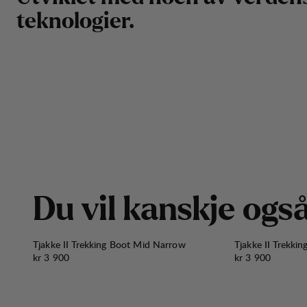
t
e
k
n
o
l
o
g
i
e
r
.
D
u
v
i
l
k
a
n
s
k
j
e
o
g
s
Tjakke II Trekking Boot Mid Narrow
Tjakke II Trekki
Pris:
Pris:
kr 3 900
kr 3 900