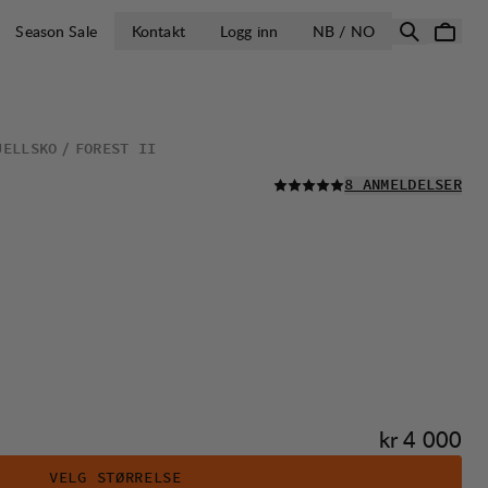
ÅPNE VELG LA
Season Sale
Kontakt
Logg inn
NB / NO
JELLSKO
FOREST II
LES ALLE
8 ANMELDELSER
Pris:
kr 4 000
VELG STØRRELSE