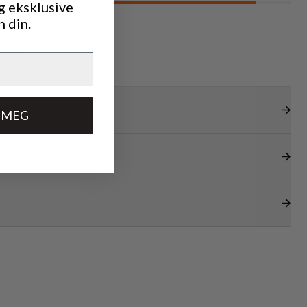
g eksklusive
n din.
 MEG