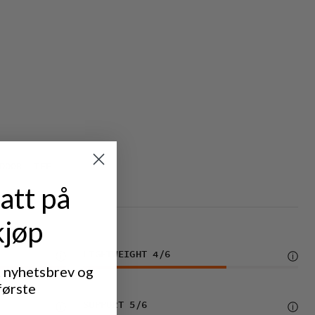
DOOR LIFE
att på
kjøp
LIGHTWEIGHT
4
/6
t nyhetsbrev og
første
SUPPORT
5
/6