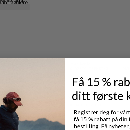
øy kvalitet.
kan regulere
hvilke sokker
kyttelse.
fjellstøvler
arbeidshest
de EVA
iluftselskere.
av 100 %
Utmerket for
CLASSIC TREKKING
OUT
Få 15 % rab
ditt første 
Ytelse
DURABILITY
6
/6
Registrer deg for vår
få 15 % rabatt på din 
bestilling. Få nyheter,
QUICK-DRY
5
/6