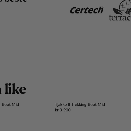
å
l
i
k
e
ng Boot Mid
Tjakke II Trekking Boot Mid
Pris:
kr 3 900