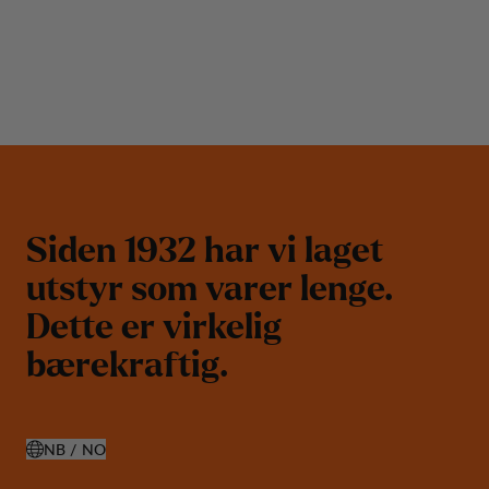
S
i
d
e
n
1
9
3
2
h
a
r
v
i
l
a
g
e
t
u
t
s
t
y
r
s
o
m
v
a
r
e
r
l
e
n
g
e
.
D
e
t
t
e
e
r
v
i
r
k
e
l
i
g
b
æ
r
e
k
r
a
f
t
i
g
.
NB / NO
ÅPNE VELG LAND