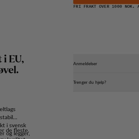
FRI FRAKT OVER 1000 NOK. 
t
i
E
U
,
Anmeldelser
ø
v
e
l
.
Trenger du hjelp?
eltlags
stabil
t i svensk
r de fleste.
er og legger,