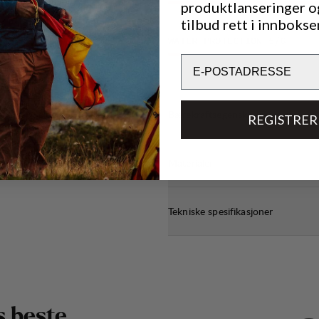
produktlanseringer o
tilbud rett i innbokse
WATER PROTECTION
5
/6
Email
Bærekraftsegenskaper
REGISTRER
Materialer
Tekniske spesifikasjoner
s
b
e
s
t
e