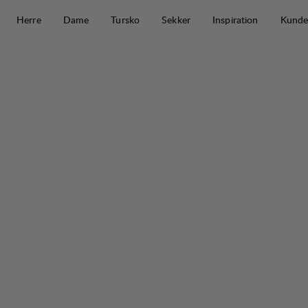
Hopp til innhold
Herre
Dame
Tursko
Sekker
Inspiration
Kunde
Forest II