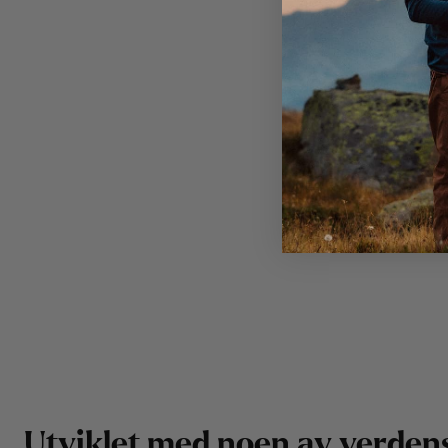
U
t
v
i
k
l
e
t
m
e
d
n
o
e
n
a
v
v
e
r
d
e
n