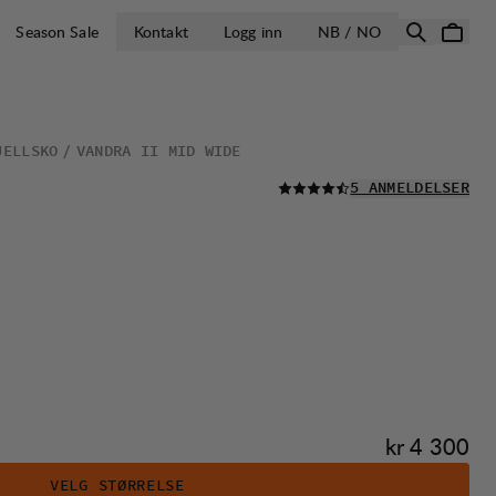
ÅPNE VELG LA
Season Sale
Kontakt
Logg inn
NB / NO
JELLSKO
VANDRA II MID WIDE
LES ALLE
5 ANMELDELSER
Pris:
kr 4 300
VELG STØRRELSE