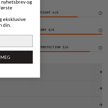
t nyhetsbrev og
første
LIGHTWEIGHT
4
/6
g eksklusive
n din.
QUICK-DRY
6
/6
WATER PROTECTION
5
/6
 MEG