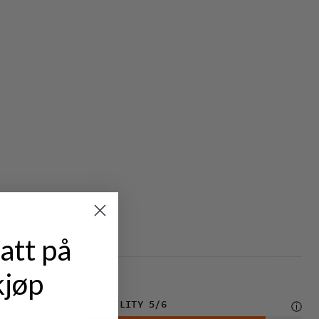
DOOR LIFE
att på
kjøp
DURABILITY
5
/6