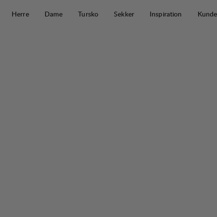
Hopp til innhold
Herre
Dame
Tursko
Sekker
Inspiration
Kunde
Vandra II Mid Wide