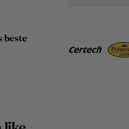
s
b
e
s
t
e
å
l
i
k
e