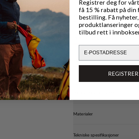
Registrer deg for vår
få 15 % rabatt på din 
bestilling. Få nyheter,
INSULATION
3
/6
produktlanseringer o
tilbud rett i innbokse
PROTECTION (TERRAIN)
5
/6
Email
SUPPORT
6
/6
REGISTRER
Bærekraftsegenskaper
Materialer
Tekniske spesifikasjoner