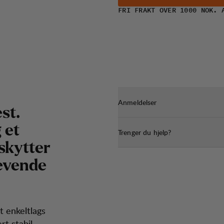
FRI FRAKT OVER 1000 NOK. 
Anmeldelser
st.
 et
Trenger du hjelp?
skytter
revende
t enkeltlags
rt stabil