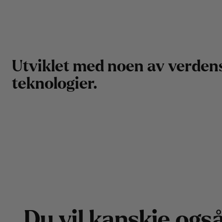
U
t
v
i
k
l
e
t
m
e
d
n
o
e
n
a
v
v
e
r
d
e
n
t
e
k
n
o
l
o
g
i
e
r
.
D
u
v
i
l
k
a
n
s
k
j
e
o
g
s