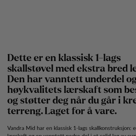
Dette er en klassisk 1-lags
skallstøvel med ekstra bred le
Den har vanntett underdel og
høykvalitets lærskaft som be
og støtter deg når du går i k
terreng. Laget for å vare.
Vandra Mid har en klassisk 1-lags skallkonstruksjon: e
lærskaft og en vanntett nedre del i et solid lag av svæ