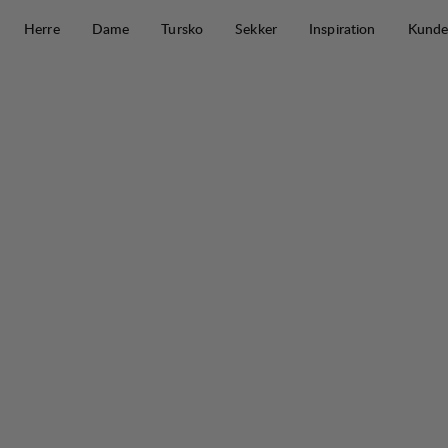
Hopp til innhold
Herre
Dame
Tursko
Sekker
Inspiration
Kunde
Tived Stretch Hybrid Jacket W
30%
SALG
: