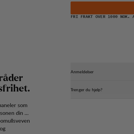
FRI FRAKT OVER 1000 NOK. 
Anmeldelser
r
å
d
e
r
s
f
r
i
h
e
t
.
Trenger du hjelp?
hpaneler som
tsonen din så
 bomullsveven
 og