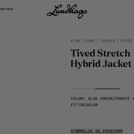
service
KLÆR
DAME
JAKKER
TIVED
T
i
v
e
d
S
t
r
e
t
c
h
H
y
b
r
i
d
J
a
c
k
e
t
COLOR
:
ALOE GREEN/FOREST 
FIT
:
REGULAR
STØRRELSE OG PASSFORM