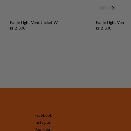
Padje Light Vent Jacket W
Padje Light Vent J
Pris:
Pris:
kr 2 300
kr 2 300
Facebook
Instagram
YouTube