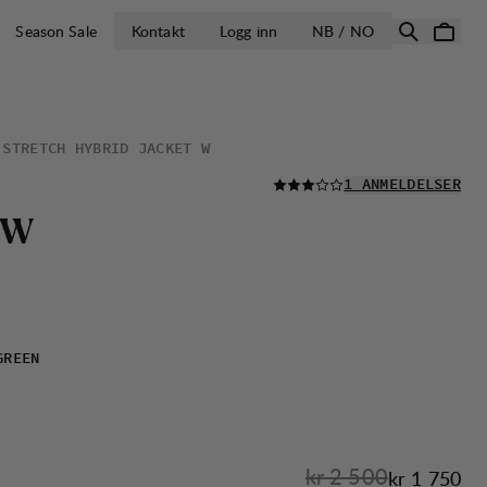
ÅPNE VELG LA
Season Sale
Kontakt
Logg inn
NB / NO
 STRETCH HYBRID JACKET W
LES ALLE
1 ANMELDELSER
W
GREEN
Originalpris:
kr 2 500
Salgspris
:
kr 1 750