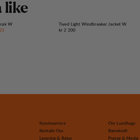
å
l
i
k
e
orak W
Tived Light Windbreaker Jacket W
ris
:
Pris:
225
kr 2 200
Kundeservice
Om Lundhags
Kontakt Oss
Bærekraft
Levering & Retur
Presse & Media