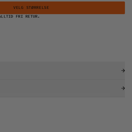
VELG STØRRELSE
ALLTID FRI RETUR.