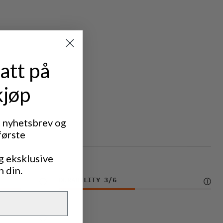
att på
kjøp
t nyhetsbrev og
første
g eksklusive
n din.
DURABILITY
3
/6