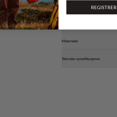
REGISTRER
Bærekraftsegenskaper
Materialer
Tekniske spesifikasjoner