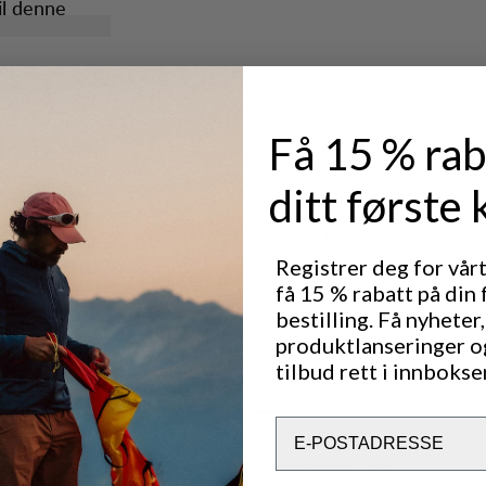
il denne
lommene er
n fokusere på
Få 15 % rab
ditt første 
Utmerket for
CLASSIC TREKKING
Registrer deg for vår
få 15 % rabatt på din 
bestilling. Få nyheter,
produktlanseringer o
Ytelse
tilbud rett i innbokse
BREATHABILITY
5
/6
Email
LIGHTWEIGHT
5
/6