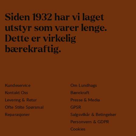
S
i
d
e
n
1
9
3
2
h
a
r
v
i
l
a
g
e
t
u
t
s
t
y
r
s
o
m
v
a
r
e
r
l
e
n
g
e
.
D
e
t
t
e
e
r
v
i
r
k
e
l
i
g
b
æ
r
e
k
r
a
f
t
i
g
.
Kundeservice
Om Lundhags
Kontakt Oss
Bærekraft
Levering & Retur
Presse & Media
Ofte Stilte Spørsmal
GPSR
Reparasjoner
Salgsvilkår & Betingelser
Personvern & GDPR
Cookies