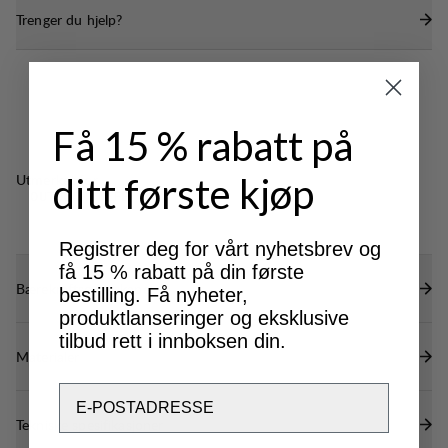
Trenger du hjelp?
bak.
Mansjetten kan reguleres med borrelås.
Få 15 % rabatt på
Utmerket for
ditt første kjøp
OUTDOOR LIFE
Registrer deg for vårt nyhetsbrev og
få 15 % rabatt på din første
Bærekraftsegenskaper
bestilling. Få nyheter,
produktlanseringer og eksklusive
tilbud rett i innboksen din.
Materialer
Email
Tekniske spesifikasjoner