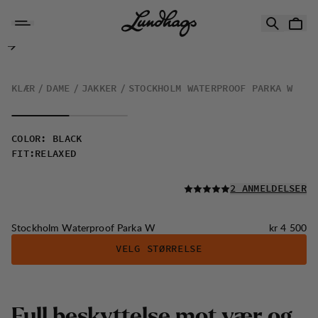
Hopp til innhold
Stockholm Waterproof Parka W
KLÆR
DAME
JAKKER
STOCKHOLM WATERPROOF PARKA W
COLOR
:
BLACK
FIT
:
RELAXED
LES ALLE
2 ANMELDELSER
Pris:
Stockholm Waterproof Parka W
kr 4 500
VELG STØRRELSE
F
u
l
l
b
e
s
k
y
t
t
e
l
s
e
m
o
t
v
æ
r
o
g