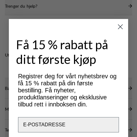
Trenger du hjelp?
bak.
Mansjetten kan reguleres med borrelås.
Få 15 % rabatt på
Utmerket for
ditt første kjøp
OUTDOOR LIFE
Registrer deg for vårt nyhetsbrev og
få 15 % rabatt på din første
Bærekraftsegenskaper
bestilling. Få nyheter,
produktlanseringer og eksklusive
tilbud rett i innboksen din.
Materialer
Email
Tekniske spesifikasjoner