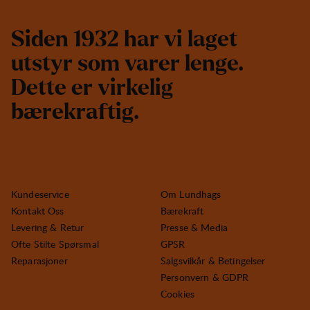
S
i
d
e
n
1
9
3
2
h
a
r
v
i
l
a
g
e
t
u
t
s
t
y
r
s
o
m
v
a
r
e
r
l
e
n
g
e
.
D
e
t
t
e
e
r
v
i
r
k
e
l
i
g
b
æ
r
e
k
r
a
f
t
i
g
.
Kundeservice
Om Lundhags
Kontakt Oss
Bærekraft
Levering & Retur
Presse & Media
Ofte Stilte Spørsmal
GPSR
Reparasjoner
Salgsvilkår & Betingelser
Personvern & GDPR
Cookies