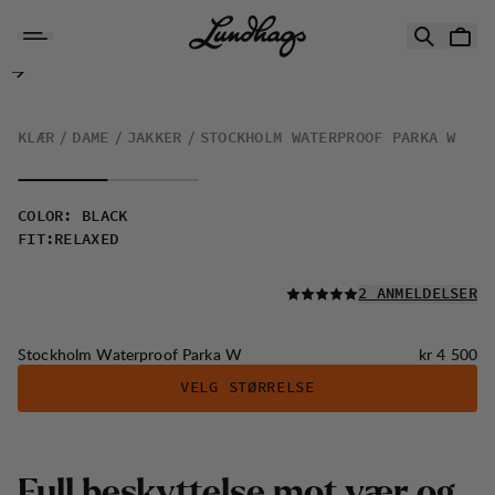
Hopp til innhold
Stockholm Waterproof Parka W
KLÆR
DAME
JAKKER
STOCKHOLM WATERPROOF PARKA W
COLOR
:
BLACK
FIT
:
RELAXED
LES ALLE
2 ANMELDELSER
Pris:
Stockholm Waterproof Parka W
kr 4 500
VELG STØRRELSE
F
u
l
l
b
e
s
k
y
t
t
e
l
s
e
m
o
t
v
æ
r
o
g