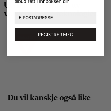
tilbud rett i innboksen din.
U
t
v
i
k
l
e
t
m
e
d
n
o
e
n
a
v
v
e
r
d
e
n
s
b
e
s
t
e
t
e
k
n
o
l
o
g
i
e
r
.
Email
REGISTRER MEG
D
u
v
i
l
k
a
n
s
k
j
e
o
g
s
å
l
i
k
e