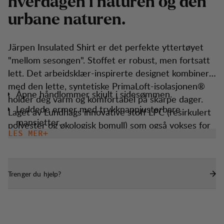
h
v
e
r
d
a
g
e
n
i
n
a
t
u
r
e
n
o
g
d
e
n
u
r
b
a
n
e
n
a
t
u
r
e
n
.
Järpen Insulated Shirt er det perfekte yttertøyet
"mellom sesongen". Stoffet er robust, men fortsatt
lett. Det arbeidsklær-inspirerte designet kombinert
med den lette, syntetiske PrimaLoft-isolasjonen®
Åpne håndlommer skjult i sidesømmen.
holder deg varm og komfortabel på skarpe dager.
Leddede ermer med trykknappjusterbare
Laget av Lundhags innovative stoff LPC (resirkulert
mansjetter.
polyester og økologisk bomull) som også vokses for
LES MER
Enkel å håndtere lukking av trykknapp.
å avvise lett regn og snø.
Brystlomme med borrelåslukking.
Trenger du hjelp?