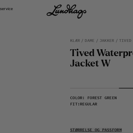
service
KLÆR
DAME
JAKKER
TIVED
T
i
v
e
d
W
a
t
e
r
p
r
J
a
c
k
e
t
W
COLOR
:
FOREST GREEN
FIT
:
REGULAR
STØRRELSE OG PASSFORM