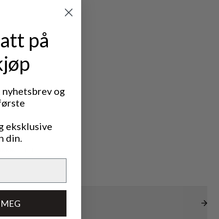
att på
kjøp
t nyhetsbrev og
første
g eksklusive
n din.
DOOR LIFE
 MEG