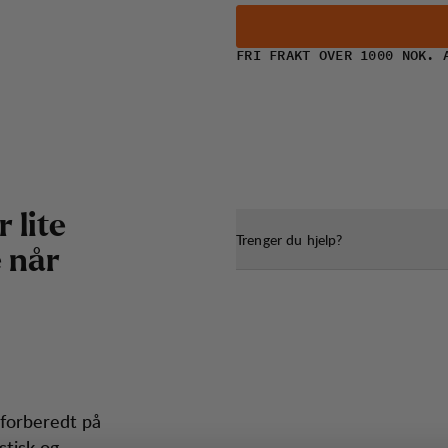
FRI FRAKT OVER 1000 NOK. 
r
l
i
t
e
Trenger du hjelp?
e
n
å
r
 forberedt på
stisk og