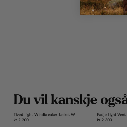
D
u
v
i
l
k
a
n
s
k
j
e
o
g
s
Tived Light Windbreaker Jacket W
Padje Light Vent
Pris:
Pris:
kr 2 200
kr 2 300