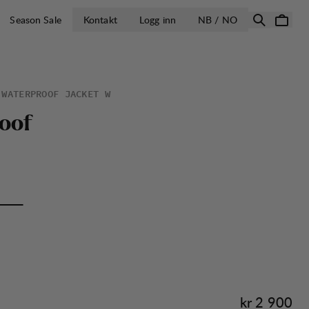
ÅPNE VELG LA
Season Sale
Kontakt
Logg inn
NB / NO
 WATERPROOF JACKET W
o
o
f
Pris:
kr 2 900