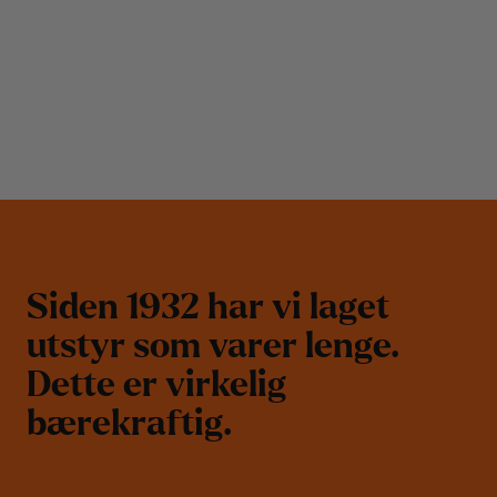
S
i
d
e
n
1
9
3
2
h
a
r
v
i
l
a
g
e
t
u
t
s
t
y
r
s
o
m
v
a
r
e
r
l
e
n
g
e
.
D
e
t
t
e
e
r
v
i
r
k
e
l
i
g
b
æ
r
e
k
r
a
f
t
i
g
.