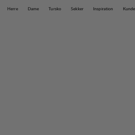
Hopp til innhold
Herre
Dame
Tursko
Sekker
Inspiration
Kunde
Tived Waterproof Jacket W