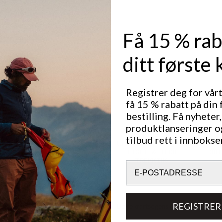
er med en
ng.
l og ekstremt
Få 15 % rab
kken enkel å
regnbyger og
ditt første 
Registrer deg for vår
få 15 % rabatt på din 
bestilling. Få nyheter,
 og smuss.
produktlanseringer o
tilbud rett i innbokse
Utmerket for
LIGHT & TECH
OUT
TREKKING
Email
REGISTRER
Bærekraftsegenskaper