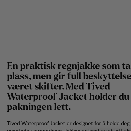
E
n
p
r
a
k
t
i
s
k
r
e
g
n
j
a
k
k
e
s
o
m
t
a
p
l
a
s
s
,
m
e
n
g
i
r
f
u
l
l
b
e
s
k
y
t
t
e
l
s
v
æ
r
e
t
s
k
i
f
t
e
r
.
M
e
d
T
i
v
e
d
W
a
t
e
r
p
r
o
o
f
J
a
c
k
e
t
h
o
l
d
e
r
d
u
p
a
k
n
i
n
g
e
n
l
e
t
t
.
Tived Waterproof Jacket er designet for å holde deg
uventede værendringer. Jakken er laget av et lett ela