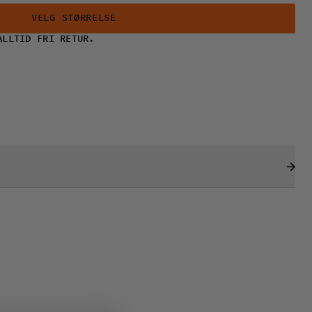
VELG STØRRELSE
ALLTID FRI RETUR.