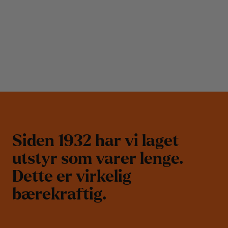
S
i
d
e
n
1
9
3
2
h
a
r
v
i
l
a
g
e
t
u
t
s
t
y
r
s
o
m
v
a
r
e
r
l
e
n
g
e
.
D
e
t
t
e
e
r
v
i
r
k
e
l
i
g
b
æ
r
e
k
r
a
f
t
i
g
.