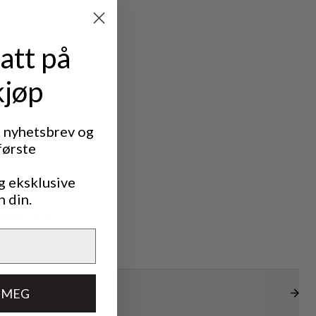
att på
kjøp
t nyhetsbrev og
første
g eksklusive
n din.
DOOR LIFE
 MEG