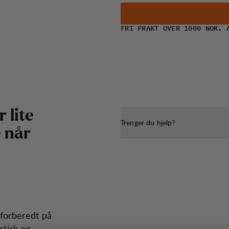
FRI FRAKT OVER 1000 NOK. 
r
l
i
t
e
Trenger du hjelp?
e
n
å
r
 forberedt på
stisk og