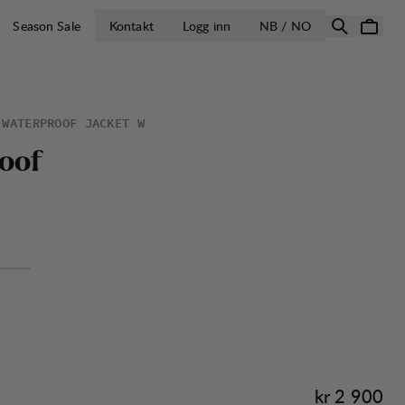
ÅPNE VELG LA
Season Sale
Kontakt
Logg inn
NB / NO
 WATERPROOF JACKET W
o
o
f
Pris:
kr 2 900