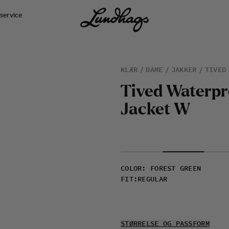
service
KLÆR
DAME
JAKKER
TIVED
T
i
v
e
d
W
a
t
e
r
p
r
J
a
c
k
e
t
W
COLOR
:
FOREST GREEN
FIT
:
REGULAR
STØRRELSE OG PASSFORM