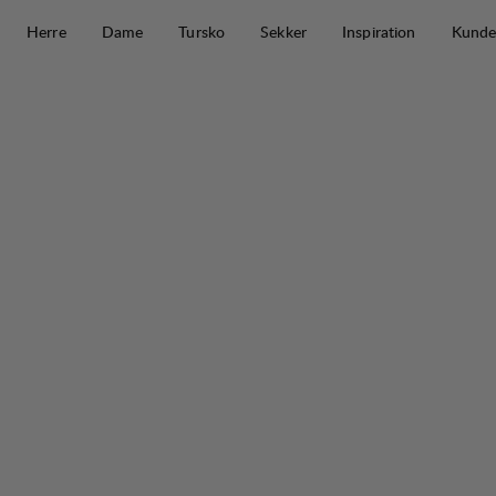
Hopp til innhold
Herre
Dame
Tursko
Sekker
Inspiration
Kunde
Tived Waterproof Jacket W