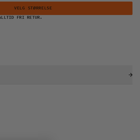
VELG STØRRELSE
ALLTID FRI RETUR.