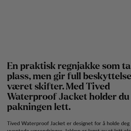
E
n
p
r
a
k
t
i
s
k
r
e
g
n
j
a
k
k
e
s
o
m
t
a
p
l
a
s
s
,
m
e
n
g
i
r
f
u
l
l
b
e
s
k
y
t
t
e
l
s
v
æ
r
e
t
s
k
i
f
t
e
r
.
M
e
d
T
i
v
e
d
W
a
t
e
r
p
r
o
o
f
J
a
c
k
e
t
h
o
l
d
e
r
d
u
p
a
k
n
i
n
g
e
n
l
e
t
t
.
Tived Waterproof Jacket er designet for å holde deg
uventede værendringer. Jakken er laget av et lett ela