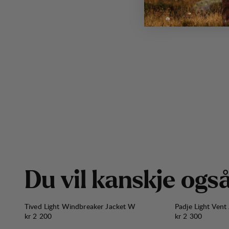
D
u
v
i
l
k
a
n
s
k
j
e
o
g
s
Tived Light Windbreaker Jacket W
Padje Light Vent
Pris:
Pris:
kr 2 200
kr 2 300