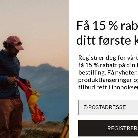
er med en
ng.
l og ekstremt
Få 15 % rab
kken enkel å
regnbyger og
ditt første 
Registrer deg for vår
få 15 % rabatt på din 
bestilling. Få nyheter,
 og smuss.
produktlanseringer o
tilbud rett i innbokse
Utmerket for
LIGHT & TECH
OUT
TREKKING
Email
REGISTRER
Bærekraftsegenskaper