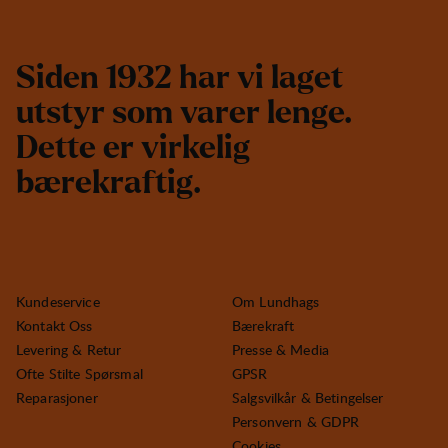
S
i
d
e
n
1
9
3
2
h
a
r
v
i
l
a
g
e
t
u
t
s
t
y
r
s
o
m
v
a
r
e
r
l
e
n
g
e
.
D
e
t
t
e
e
r
v
i
r
k
e
l
i
g
b
æ
r
e
k
r
a
f
t
i
g
.
Kundeservice
Om Lundhags
Kontakt Oss
Bærekraft
Levering & Retur
Presse & Media
Ofte Stilte Spørsmal
GPSR
Reparasjoner
Salgsvilkår & Betingelser
Personvern & GDPR
Cookies