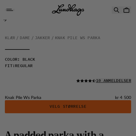
Hopp til innhold
Knak Pile Ws Parka
KLÆR
DAME
JAKKER
KNAK PILE WS PARKA
COLOR
:
BLACK
FIT
:
REGULAR
LES ALLE
10 ANMELDELSER
Pris:
Knak Pile Ws Parka
kr 4 500
VELG STØRRELSE
A
p
a
d
d
e
d
p
a
r
k
a
w
i
t
h
a