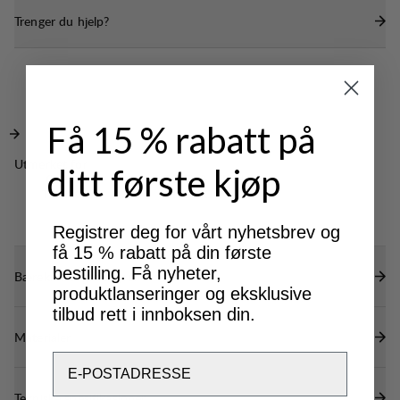
helps you store minor belongings.
Trenger du hjelp?
One integrated zipper pocket
The rigid sleeve adjustments helps you keep the
elements out.
Få 15 % rabatt på
Utmerket for
ditt første kjøp
CLASSIC
LIGHT & TECH
TREKKING
TREKKING
Registrer deg for vårt nyhetsbrev og
få 15 % rabatt på din første
bestilling. Få nyheter,
Bærekraftsegenskaper
produktlanseringer og eksklusive
tilbud rett i innboksen din.
Materialer
Email
Tekniske spesifikasjoner