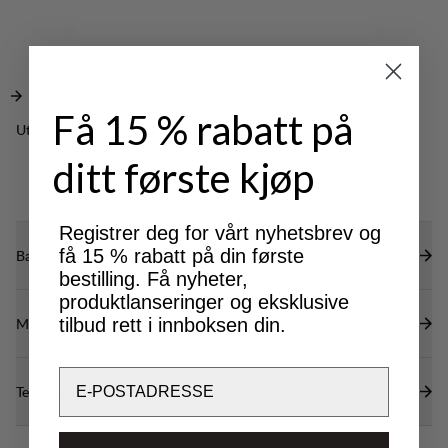
Elastisk og justerbar linning for perfekt passform.
Smart mønsterkonstruksjon gir god
bevegelsesfrihet.
DWR-behandling (100% PFAS-fri) for å avvise
Få 15 % rabatt på
vann og smuss.
Utmerket for
LIGHT & TECH
OUTDOOR LIFE
ditt første kjøp
TREKKING
Registrer deg for vårt nyhetsbrev og
få 15 % rabatt på din første
Bærekraftsegenskaper
bestilling. Få nyheter,
produktlanseringer og eksklusive
tilbud rett i innboksen din.
Materialer
Email
Tekniske spesifikasjoner