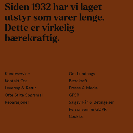
S
i
d
e
n
1
9
3
2
h
a
r
v
i
l
a
g
e
t
u
t
s
t
y
r
s
o
m
v
a
r
e
r
l
e
n
g
e
.
D
e
t
t
e
e
r
v
i
r
k
e
l
i
g
b
æ
r
e
k
r
a
f
t
i
g
.
Kundeservice
Om Lundhags
Kontakt Oss
Bærekraft
Levering & Retur
Presse & Media
Ofte Stilte Spørsmal
GPSR
Reparasjoner
Salgsvilkår & Betingelser
Personvern & GDPR
Cookies