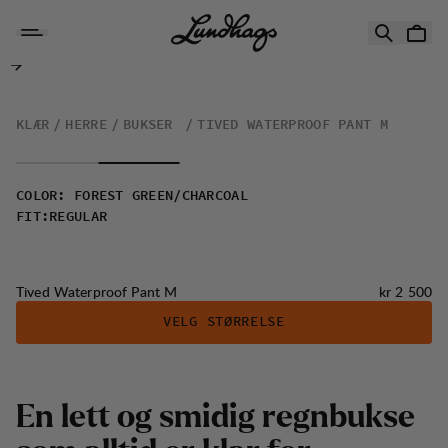
Hopp til innhold
Tived Waterproof Pant M
KLÆR
HERRE
BUKSER
TIVED WATERPROOF PANT M
COLOR
:
FOREST GREEN/CHARCOAL
FIT
:
REGULAR
Pris:
Tived Waterproof Pant M
kr 2 500
VELG STØRRELSE
E
n
l
e
t
t
o
g
s
m
i
d
i
g
r
e
g
n
b
u
k
s
e