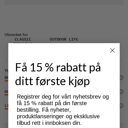
borrelåsen nederst på beina.
Den delvis elastiske midjen gir komfort og god
passform.
Stretch panel over seat stratigically added for
Utmerket for
incread freedom of movement.
CLASSIC
OUTDOOR LIFE
TREKKING
Få 15 % rabatt på
Ytelse
ditt første kjøp
BREATHABILITY
4
/6
DURABILITY
5
/6
Registrer deg for vårt nyhetsbrev og
få 15 % rabatt på din første
LIGHTWEIGHT
3
/6
bestilling. Få nyheter,
produktlanseringer og eksklusive
tilbud rett i innboksen din.