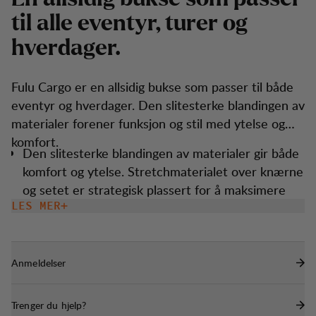
t
i
l
a
l
l
e
e
v
e
n
t
y
r
,
t
u
r
e
r
o
g
h
v
e
r
d
a
g
e
r
.
Fulu Cargo er en allsidig bukse som passer til både
eventyr og hverdager. Den slitesterke blandingen av
materialer forener funksjon og stil med ytelse og
komfort.
Den slitesterke blandingen av materialer gir både
komfort og ytelse. Stretchmaterialet over knærne
og setet er strategisk plassert for å maksimere
bevegelsesfriheten.
LES MER
Buksen har to romslige lommer på lårene. Den
høyre lommen har ekstra enkel tilgang takket
Anmeldelser
være den glatte glidelåsen.
Med en integrert telefonlomme i sidelommen.
Trenger du hjelp?
For å skape en fin siluett, kan du justere