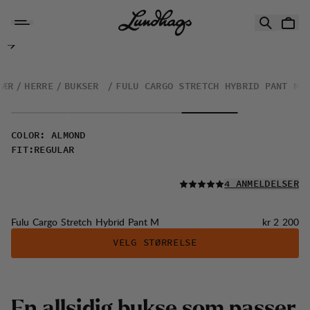
Hopp til innhold
Fulu Cargo Stretch Hybrid Pant M
LÆR
HERRE
BUKSER
FULU CARGO STRETCH HYBRID PANT M
COLOR
:
ALMOND
FIT
:
REGULAR
LES ALLE
4 ANMELDELSER
Pris:
Fulu Cargo Stretch Hybrid Pant M
kr 2 200
VELG STØRRELSE
E
n
a
l
l
s
i
d
i
g
b
u
k
s
e
s
o
m
p
a
s
s
e
r