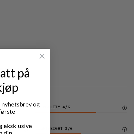
att på
DOOR LIFE
kjøp
t nyhetsbrev og
DURABILITY
4
/6
første
g eksklusive
LIGHTWEIGHT
3
/6
n din.