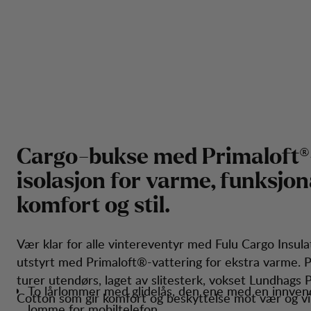
C
a
r
g
o
-
b
u
k
s
e
m
e
d
P
r
i
m
a
l
o
f
t
®
i
s
o
l
a
s
j
o
n
f
o
r
v
a
r
m
e
,
f
u
n
k
s
j
o
n
k
o
m
f
o
r
t
o
g
s
t
i
l
.
Vær klar for alle vintereventyr med Fulu Cargo Insula
utstyrt med Primaloft®-vattering for ekstra varme. P
turer utendørs, laget av slitesterk, vokset Lundhags 
To lårlommer med glidelås, den ene med en innven
Cotton som gir komfort og beskyttelse mot vær og vi
lomme for mobiltelefon.