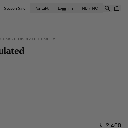
ÅPNE VELG LA
Season Sale
Kontakt
Logg inn
NB / NO
U CARGO INSULATED PANT M
u
l
a
t
e
d
Pris:
kr 2 400