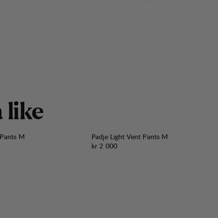
å
l
i
k
e
 Pants M
Padje Light Vent Pants M
Pris:
kr 2 000