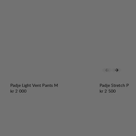
Padje Light Vent Pants M
Padje Stretch Pan
Pris:
Pris:
kr 2 000
kr 2 500