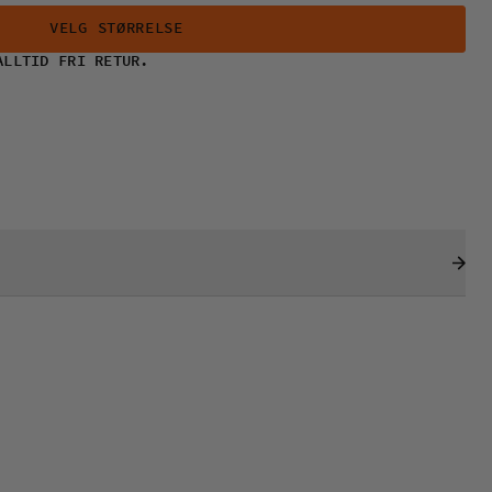
VELG STØRRELSE
ALLTID FRI RETUR.