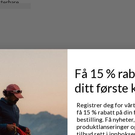
sterbare
orm og
 og smuss.
Utmerket for
Få 15 % rab
CLASSIC TREKKING
OUT
ditt første 
Ytelse
Registrer deg for vår
BREATHABILITY
4
/6
få 15 % rabatt på din 
bestilling. Få nyheter,
produktlanseringer o
INSULATION/WARMTH
4
/6
tilbud rett i innbokse