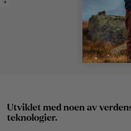
U
t
v
i
k
l
e
t
m
e
d
n
o
e
n
a
v
v
e
r
d
e
n
t
e
k
n
o
l
o
g
i
e
r
.