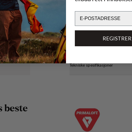
Email
Bærekraftsegenskaper
REGISTRER
Materialer
Tekniske spesifikasjoner
s
b
e
s
t
e