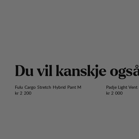
D
u
v
i
l
k
a
n
s
k
j
e
o
g
s
Fulu Cargo Stretch Hybrid Pant M
Padje Light Vent
Pris:
Pris:
kr 2 200
kr 2 000