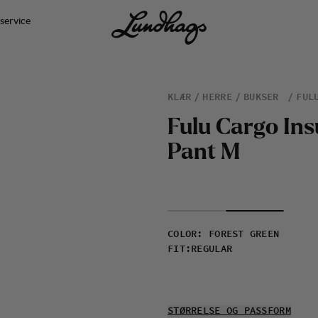
service
KLÆR
HERRE
BUKSER
FUL
F
u
l
u
C
a
r
g
o
I
n
s
P
a
n
t
M
COLOR
:
FOREST GREEN
FIT
:
REGULAR
STØRRELSE OG PASSFORM