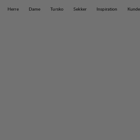
Hopp til innhold
Herre
Dame
Tursko
Sekker
Inspiration
Kunde
Fulu Cargo Insulated Pant M