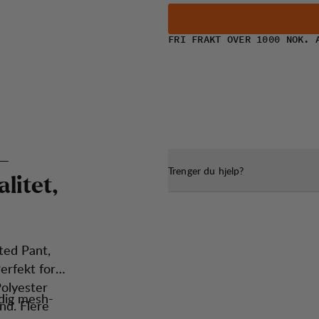
FRI FRAKT OVER 1000 NOK. 
-
Trenger du hjelp?
a
l
i
t
e
t
,
ted Pant,
erfekt for
Polyester
dig mesh-
nd. Flere