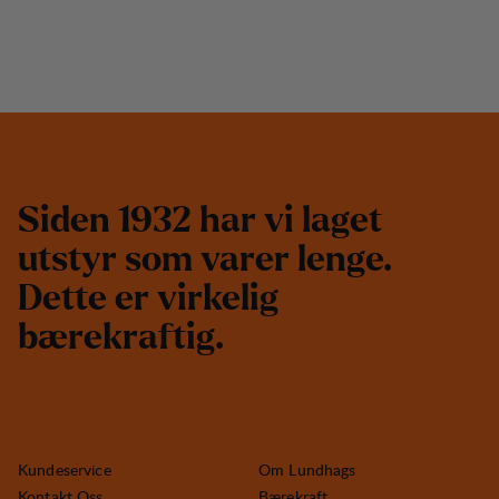
S
i
d
e
n
1
9
3
2
h
a
r
v
i
l
a
g
e
t
u
t
s
t
y
r
s
o
m
v
a
r
e
r
l
e
n
g
e
.
D
e
t
t
e
e
r
v
i
r
k
e
l
i
g
b
æ
r
e
k
r
a
f
t
i
g
.
Kundeservice
Om Lundhags
Kontakt Oss
Bærekraft