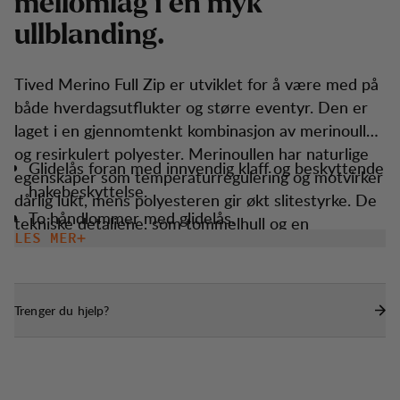
m
e
l
l
o
m
l
a
g
i
e
n
m
y
k
u
l
l
b
l
a
n
d
i
n
g
.
Tived Merino Full Zip er utviklet for å være med på
både hverdagsutflukter og større eventyr. Den er
laget i en gjennomtenkt kombinasjon av merinoull
og resirkulert polyester. Merinoullen har naturlige
Glidelås foran med innvendig klaff og beskyttende
egenskaper som temperaturregulering og motvirker
hakebeskyttelse.
dårlig lukt, mens polyesteren gir økt slitestyrke. De
To håndlommer med glidelås.
tekniske detaljene, som tommelhull og en
LES MER
Tommelhull for ekstra beskyttelse og komfort.
funksjonell passform, gjør den perfekt for skiftende
værforhold. Den er lett, enkel å pakke og passer for
alle typer aktiviteter, året rundt.
Trenger du hjelp?