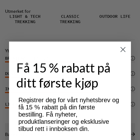
Utmerket for
LIGHT & TECH
CLASSIC
OUTDOOR LIFE
TREKKING
TREKKING
Ytelse
BREATHABILITY
4
/6
Få 15 % rabatt på
DURABILITY
4
/6
ditt første kjøp
INSULATION/WARMTH
4
/6
Registrer deg for vårt nyhetsbrev og
LIGHTWEIGHT
4
/6
få 15 % rabatt på din første
bestilling. Få nyheter,
produktlanseringer og eksklusive
tilbud rett i innboksen din.
Bærekraftsegenskaper