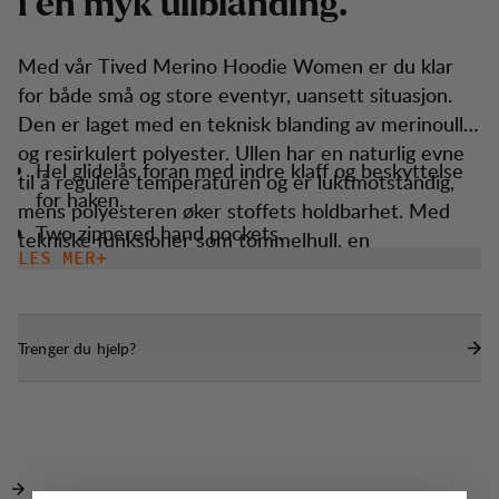
i
e
n
m
y
k
u
l
l
b
l
a
n
d
i
n
g
.
Med vår Tived Merino Hoodie Women er du klar
for både små og store eventyr, uansett situasjon.
Den er laget med en teknisk blanding av merinoull
og resirkulert polyester. Ullen har en naturlig evne
Hel glidelås foran med indre klaff og beskyttelse
til å regulere temperaturen og er luktmotstandig,
for haken.
mens polyesteren øker stoffets holdbarhet. Med
Two zippered hand pockets.
tekniske funksjoner som tommelhull, en
LES MER
Tommelhull for større varme.
tettsittende hette og en atletisk passform, sikrer
den at du er klar når elementene slår til. Den er
Tettsittende hette som passer under en hjelm.
lett, enkel å ta med, og passer som en perfekt
Trenger du hjelp?
helårsfølgesvenn uansett dine bestrebelser.