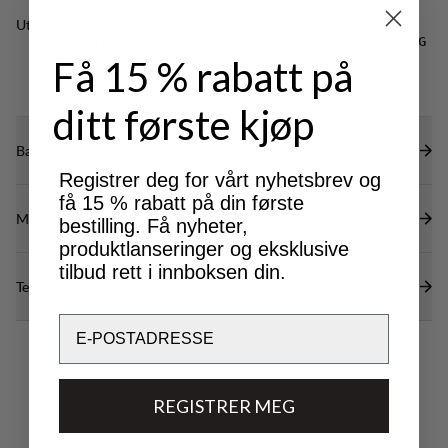
Utmerket for
CLASSIC
LIGHT & TECH
NORDIC SKATING
TREKKING
TREKKING
Få 15 % rabatt på
ditt første kjøp
Bærekraftsegenskaper
Registrer deg for vårt nyhetsbrev og
få 15 % rabatt på din første
Materialer
bestilling. Få nyheter,
produktlanseringer og eksklusive
tilbud rett i innboksen din.
Tekniske spesifikasjoner
Email
REGISTRER MEG