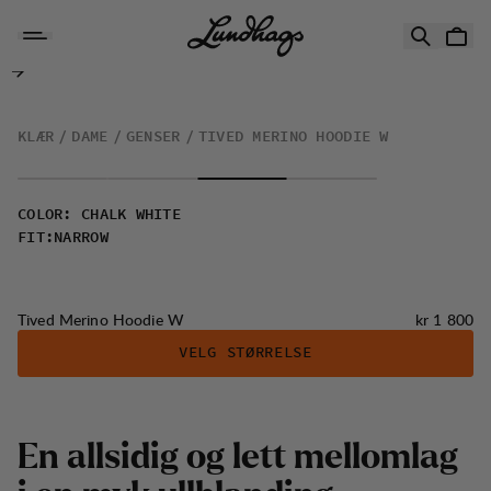
Hopp til innhold
Tived Merino Hoodie W
KLÆR
DAME
GENSER
TIVED MERINO HOODIE W
COLOR
:
CHALK WHITE
FIT
:
NARROW
Pris:
Tived Merino Hoodie W
kr 1 800
VELG STØRRELSE
E
n
a
l
l
s
i
d
i
g
o
g
l
e
t
t
m
e
l
l
o
m
l
a
g