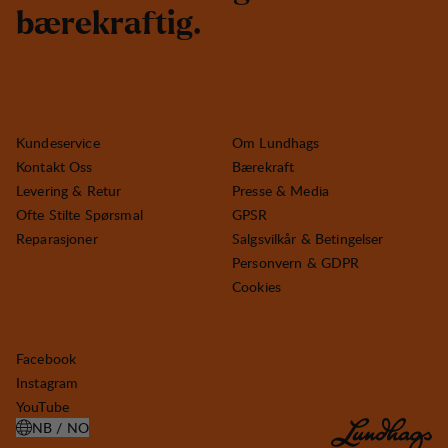
b
æ
r
e
k
r
a
f
t
i
g
.
Kundeservice
Om Lundhags
Kontakt Oss
Bærekraft
Levering & Retur
Presse & Media
Ofte Stilte Spørsmal
GPSR
Reparasjoner
Salgsvilkår & Betingelser
Personvern & GDPR
Cookies
Facebook
Instagram
YouTube
NB / NO
ÅPNE VELG LAND