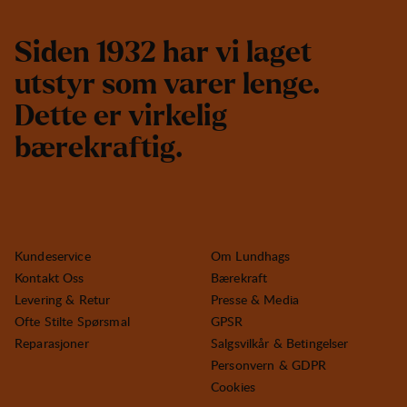
S
i
d
e
n
1
9
3
2
h
a
r
v
i
l
a
g
e
t
u
t
s
t
y
r
s
o
m
v
a
r
e
r
l
e
n
g
e
.
D
e
t
t
e
e
r
v
i
r
k
e
l
i
g
b
æ
r
e
k
r
a
f
t
i
g
.
Kundeservice
Om Lundhags
Kontakt Oss
Bærekraft
Levering & Retur
Presse & Media
Ofte Stilte Spørsmal
GPSR
Reparasjoner
Salgsvilkår & Betingelser
Personvern & GDPR
Cookies