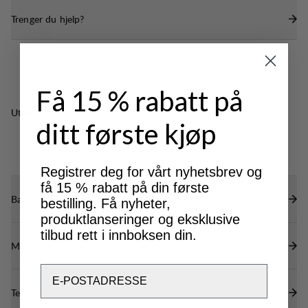
Trenger du hjelp?
Få 15 % rabatt på
Utmerket for
ditt første kjøp
CLASSIC
TREKKING
Registrer deg for vårt nyhetsbrev og
få 15 % rabatt på din første
Bærekraftsegenskaper
bestilling. Få nyheter,
produktlanseringer og eksklusive
tilbud rett i innboksen din.
Materialer
Email
Tekniske spesifikasjoner