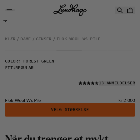
Hopp til innhold
Flok Wool Ws Pile
KLÆR
DAME
GENSER
FLOK WOOL WS PILE
COLOR
:
FOREST GREEN
FIT
:
REGULAR
LES ALLE
13 ANMELDELSER
Pris:
Flok Wool Ws Pile
kr 2 000
VELG STØRRELSE
N
å
r
d
u
t
r
e
n
g
e
r
e
t
m
y
k
t
,