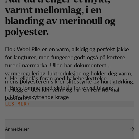
v
a
r
m
t
m
e
l
l
o
m
l
a
g
,
i
e
n
b
l
a
n
d
i
n
g
a
v
m
e
r
i
n
o
u
l
l
o
g
p
o
l
y
e
s
t
e
r
.
Flok Wool Pile er en varm, allsidig og perfekt jakke
for langturer, men fungerer godt også på kortere
turer i nærmarka. Ullen har dokumentert
varmeregulering, luktreduksjon og holder deg varm,
Hel glidelås foran med hakebeskyttelse
mens polyesteren sikrer slitestyrke og hurtigtørking.
Brystlomme med glidelås for enkel tilgang
I tillegg er den lun, varm og har en ren, normal
Høy, beskyttende krage
passform.
LES MER
To håndlommer med glidelås
Elastisk nederkant på erme/kant.
Anmeldelser