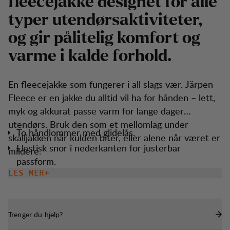
f
l
e
e
c
e
j
a
k
k
e
d
e
s
i
g
n
e
t
f
o
r
a
l
l
e
t
y
p
e
r
u
t
e
n
d
ø
r
s
a
k
t
i
v
i
t
e
t
e
r
,
o
g
g
i
r
p
å
l
i
t
e
l
i
g
k
o
m
f
o
r
t
o
g
v
a
r
m
e
i
k
a
l
d
e
f
o
r
h
o
l
d
.
En fleecejakke som fungerer i all slags vær. Järpen
Fleece er en jakke du alltid vil ha for hånden – lett,
myk og akkurat passe varm for lange dager
utendørs. Bruk den som et mellomlag under
To håndlommer med glidelås.
skalljakken når kulden biter, eller alene når været er
Elastisk snor i nederkanten for justerbar
mildere.
passform.
LES MER
Trenger du hjelp?