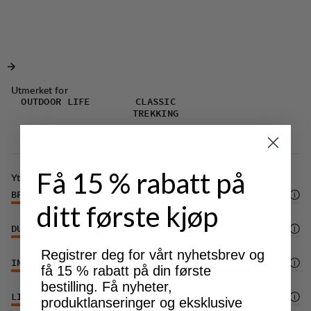
Utmerket for
OUTDOOR LIFE
CLASSIC
TREKKING
Få 15 % rabatt på
Ytelse
BREATHABILITY
4
/6
ditt første kjøp
DURABILITY
4
/6
Registrer deg for vårt nyhetsbrev og
INSULATION/WARMTH
5
/6
få 15 % rabatt på din første
bestilling. Få nyheter,
LIGHTWEIGHT
4
/6
produktlanseringer og eksklusive