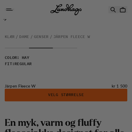
Hopp til innhold
Järpen Fleece W
KLÆR
DAME
GENSER
JÄRPEN FLEECE W
COLOR
:
HAY
FIT
:
REGULAR
Pris:
Järpen Fleece W
kr 1 500
VELG STØRRELSE
E
n
m
y
k
,
v
a
r
m
o
g
f
l
u
f
f
y