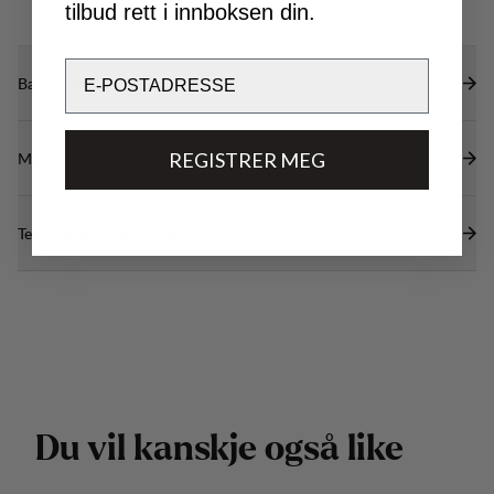
tilbud rett i innboksen din.
Email
Bærekraftsegenskaper
REGISTRER MEG
Materialer
Tekniske spesifikasjoner
D
u
v
i
l
k
a
n
s
k
j
e
o
g
s
å
l
i
k
e