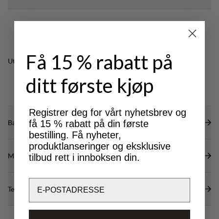
turer i avsidesliggende områder.
ventilasjon.
Velcro-justerbar midje for perfekt passform.
Justering nederst på benet for en tett passform.
DWR-behandling for å avstøte vann og skitt.
Få 15 % rabatt på
Utmerket for
CLASSIC
ditt første kjøp
TREKKING
Registrer deg for vårt nyhetsbrev og
Bærekraftsegenskaper
få 15 % rabatt på din første
bestilling. Få nyheter,
produktlanseringer og eksklusive
Materialer
tilbud rett i innboksen din.
Email
Tekniske spesifikasjoner