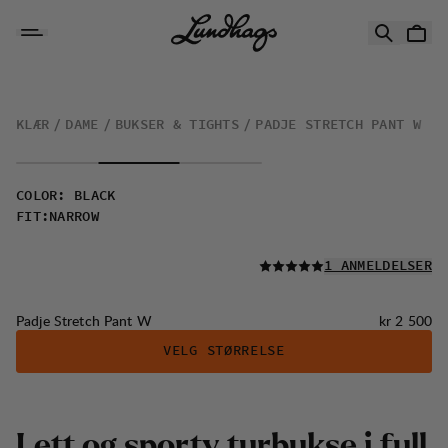
Hopp til innhold
Padje Stretch Pant W
KLÆR
DAME
BUKSER & TIGHTS
PADJE STRETCH PANT W
COLOR
:
BLACK
FIT
:
NARROW
LES ALLE
1 ANMELDELSER
Pris:
Padje Stretch Pant W
kr 2 500
VELG STØRRELSE
L
e
t
t
o
g
s
p
o
r
t
y
t
u
r
b
u
k
s
e
i
f
u
l
l