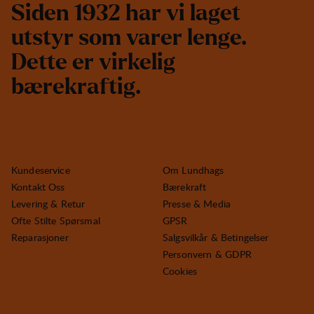
S
i
d
e
n
1
9
3
2
h
a
r
v
i
l
a
g
e
t
u
t
s
t
y
r
s
o
m
v
a
r
e
r
l
e
n
g
e
.
D
e
t
t
e
e
r
v
i
r
k
e
l
i
g
b
æ
r
e
k
r
a
f
t
i
g
.
Kundeservice
Om Lundhags
Kontakt Oss
Bærekraft
Levering & Retur
Presse & Media
Ofte Stilte Spørsmal
GPSR
Reparasjoner
Salgsvilkår & Betingelser
Personvern & GDPR
Cookies