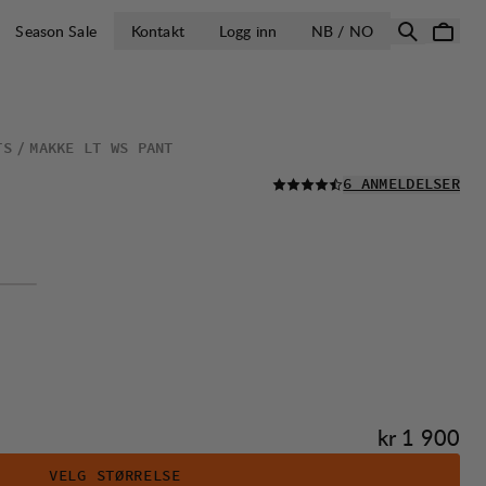
ÅPNE VELG LA
Season Sale
Kontakt
Logg inn
NB / NO
TS
MAKKE LT WS PANT
LES ALLE
6 ANMELDELSER
Pris:
kr 1 900
VELG STØRRELSE