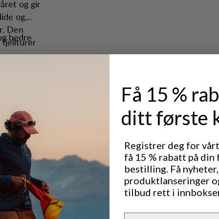
lide og
r. Den
 og bedre
fjellturer
Få 15 % rab
me
ditt første 
l water and
Registrer deg for vår
få 15 % rabatt på din 
Utmerket for
CLASSIC TREKKING
bestilling. Få nyheter,
produktlanseringer o
tilbud rett i innbokse
Ytelse
Email