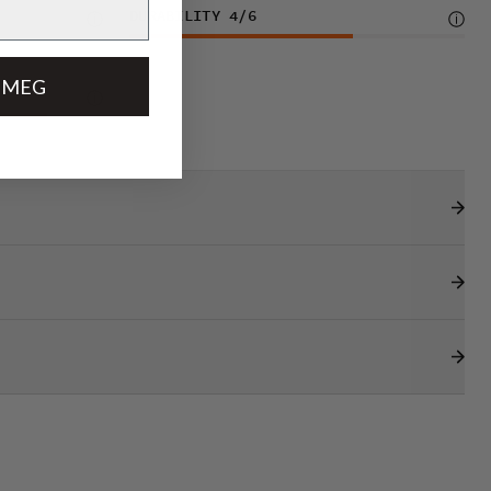
DURABILITY
4
/6
 MEG