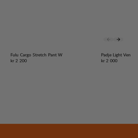
Fulu Cargo Stretch Pant W
Padje Light Vent P
Pris:
Pris:
kr 2 200
kr 2 000