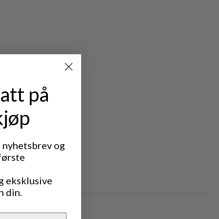
att på
kjøp
t nyhetsbrev og
første
g eksklusive
n din.