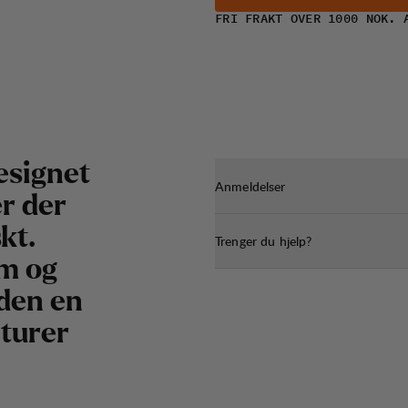
FRI FRAKT OVER 1000 NOK. 
esignet
Anmeldelser
r der
kt.
Trenger du hjelp?
rm og
 den en
 turer