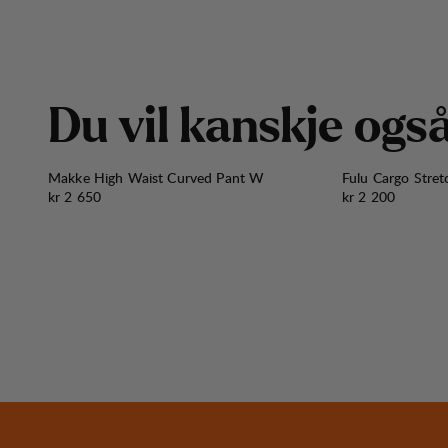
D
u
v
i
l
k
a
n
s
k
j
e
o
g
s
Makke High Waist Curved Pant W
Fulu Cargo Stre
Pris:
Pris:
kr 2 650
kr 2 200