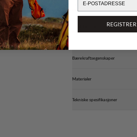
BREATHABILITY
4
/6
REGISTRER
LIGHTWEIGHT
5
/6
Bærekraftsegenskaper
Materialer
Tekniske spesifikasjoner