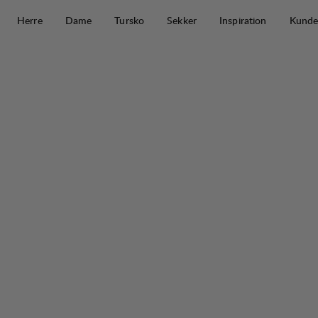
Hopp til innhold
Herre
Dame
Tursko
Sekker
Inspiration
Kunde
Makke Lt Ws Pant