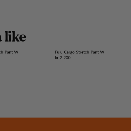
å
l
i
k
e
tch Pant W
Fulu Cargo Stretch Pant W
Pris:
kr 2 200