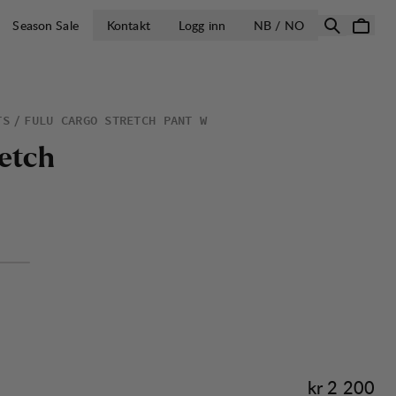
ÅPNE VELG LA
Season Sale
Kontakt
Logg inn
NB / NO
TS
FULU CARGO STRETCH PANT W
e
t
c
h
Pris:
kr 2 200