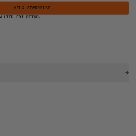
VELG STØRRELSE
ALLTID FRI RETUR.