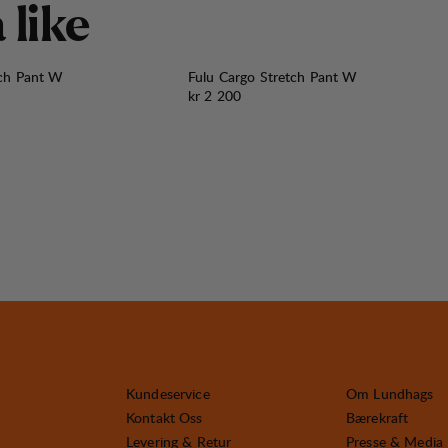
å
l
i
k
e
tch Pant W
Fulu Cargo Stretch Pant W
Pris:
kr 2 200
Kundeservice
Om Lundhags
Kontakt Oss
Bærekraft
Levering & Retur
Presse & Media