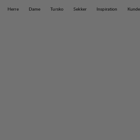
Hopp til innhold
Herre
Dame
Tursko
Sekker
Inspiration
Kunde
Fulu Cargo Stretch Pant W