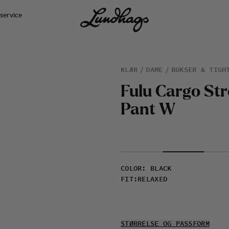
service
KLÆR
DAME
BUKSER & TIGH
F
u
l
u
C
a
r
g
o
S
t
r
P
a
n
t
W
COLOR
:
BLACK
FIT
:
RELAXED
STØRRELSE OG PASSFORM