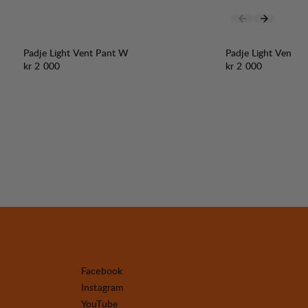
Padje Light Vent Pant W
Padje Light Vent P
Pris:
Pris:
kr 2 000
kr 2 000
Facebook
Instagram
YouTube