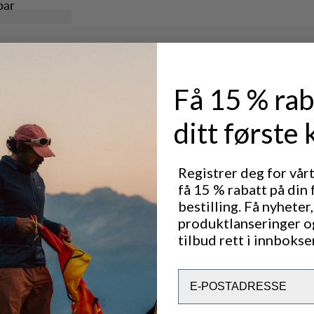
bar
 alle typer
 feste
Få 15 % rab
n og smuss.
ditt første 
Utmerket for
CLASSIC TREKKING
OUT
Registrer deg for vår
få 15 % rabatt på din 
bestilling. Få nyheter,
produktlanseringer o
Ytelse
tilbud rett i innbokse
BREATHABILITY
4
/6
Email
LIGHTWEIGHT
3
/6