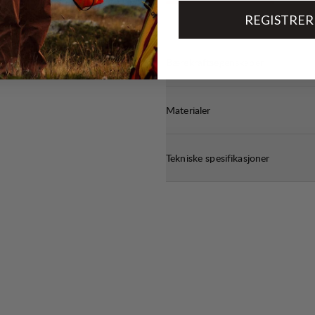
REGISTRER
Bærekraftsegenskaper
Materialer
Tekniske spesifikasjoner