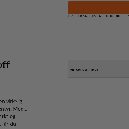
FRI FRAKT OVER 1000 NOK. 
o
f
f
Trenger du hjelp?
n virkelig
entyr. Med
erkt og
 får du