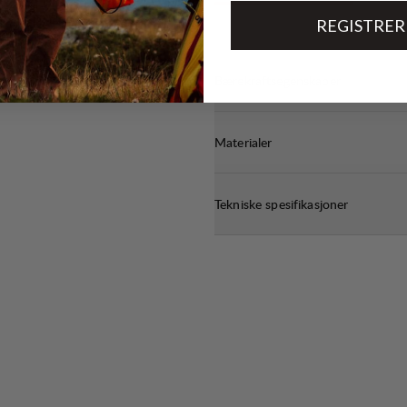
REGISTRER
Bærekraftsegenskaper
Materialer
Tekniske spesifikasjoner