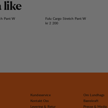
å
l
i
k
e
tch Pant W
Fulu Cargo Stretch Pant W
Pris:
kr 2 200
Kundeservice
Om Lundhags
Kontakt Oss
Bærekraft
Levering & Retur
Presse & Media