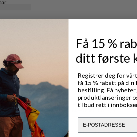
bar
 alle typer
 feste
Få 15 % rab
n og smuss.
ditt første 
Utmerket for
CLASSIC TREKKING
OUT
Registrer deg for vår
få 15 % rabatt på din 
bestilling. Få nyheter,
produktlanseringer o
Ytelse
tilbud rett i innbokse
BREATHABILITY
4
/6
Email
LIGHTWEIGHT
3
/6