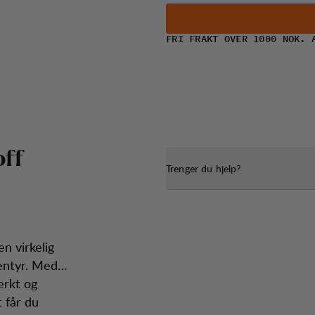
FRI FRAKT OVER 1000 NOK. 
o
f
f
Trenger du hjelp?
n virkelig
entyr. Med
erkt og
 får du