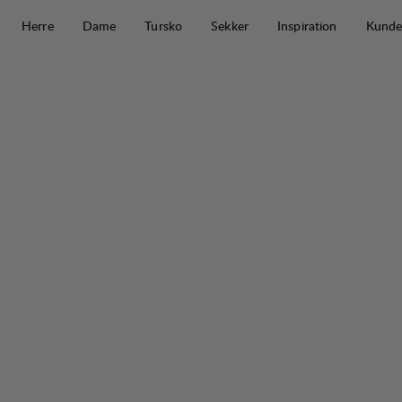
Hopp til innhold
Herre
Dame
Tursko
Sekker
Inspiration
Kunde
Fulu Cargo Stretch Pant W