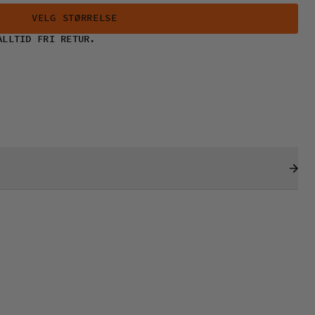
VELG STØRRELSE
ALLTID FRI RETUR.