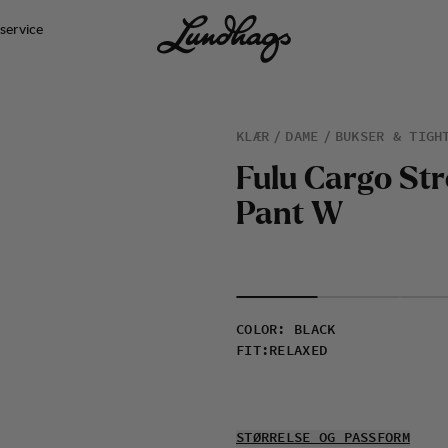
service
KLÆR
DAME
BUKSER & TIGH
F
u
l
u
C
a
r
g
o
S
t
r
P
a
n
t
W
COLOR
:
BLACK
FIT
:
RELAXED
STØRRELSE OG PASSFORM