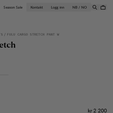
ÅPNE VELG LA
Season Sale
Kontakt
Logg inn
NB / NO
TS
FULU CARGO STRETCH PANT W
e
t
c
h
Pris:
kr 2 200