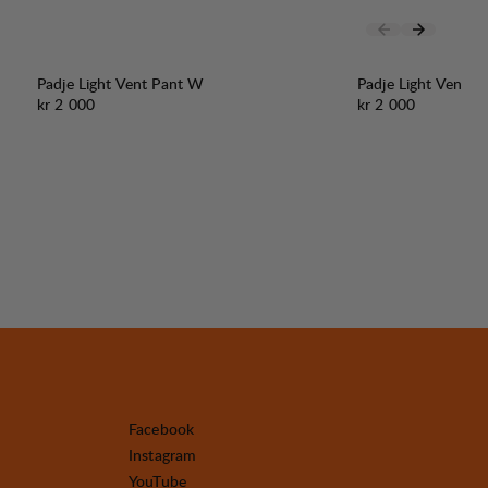
Padje Light Vent Pant W
Padje Light Vent P
Pris:
Pris:
kr 2 000
kr 2 000
Facebook
Instagram
YouTube