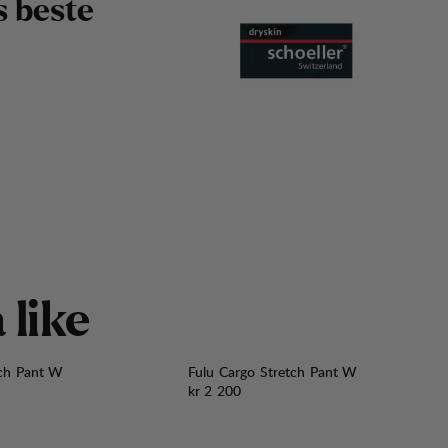
s
b
e
s
t
e
å
l
i
k
e
tch Pant W
Fulu Cargo Stretch Pant W
Pris:
kr 2 200