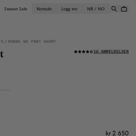
ÅPNE VELG LA
Season Sale
Kontakt
Logg inn
NB / NO
TS
MAKKE WS PANT SHORT
LES ALLE
t
16 ANMELDELSER
Pris:
kr 2 650