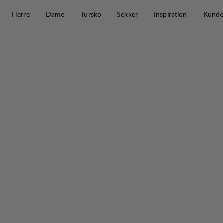
Hopp til innhold
Herre
Dame
Tursko
Sekker
Inspiration
Kunde
Makke Ws Pant Short