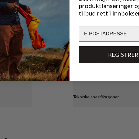
BREATHABILITY
4
/6
produktlanseringer o
tilbud rett i innbokse
LIGHTWEIGHT
4
/6
Email
REGISTRER
Bærekraftsegenskaper
Materialer
Tekniske spesifikasjoner