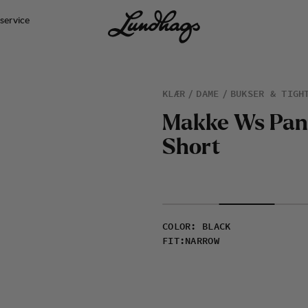
service
KLÆR
DAME
BUKSER & TIGH
M
a
k
k
e
W
s
P
a
n
S
h
o
r
t
COLOR
:
BLACK
FIT
:
NARROW