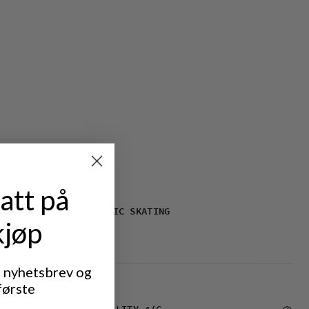
att på
HT & TECH
NORDIC SKATING
kjøp
REKKING
t nyhetsbrev og
første