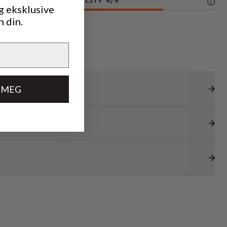
DURABILITY
4
/6
g eksklusive
n din.
 MEG