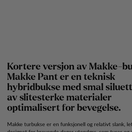
Kortere versjon av Makke-bu
Makke Pant er en teknisk
hybridbukse med smal siluett,
av slitesterke materialer
optimalisert for bevegelse.
Makke turbukse er en funksjonell og relativt slank, le
designet for krevende dager utendørs, som turer og