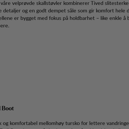
 våre velprøvde skallstøvler kombinerer Tived slitesterke
 detaljer og en godt dempet såle som gir komfort hele 
lene er bygget med fokus på holdbarhet – like enkle å bl
ere.
l Boot
rk og komfortabel mellomhøy tursko for lettere vandringe