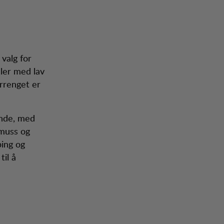
 valg for
aler med lav
errenget er
ende, med
smuss og
ping og
til å