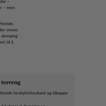
vler –
er – men
yttende,
der smuss
rt demping
et til å
ig terreng
yttende beskyttelseskant og tåkappe
ed balansert demping og