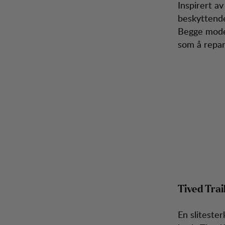
Inspirert av
beskyttende
Begge model
som å repar
Tived Trai
En sliteste