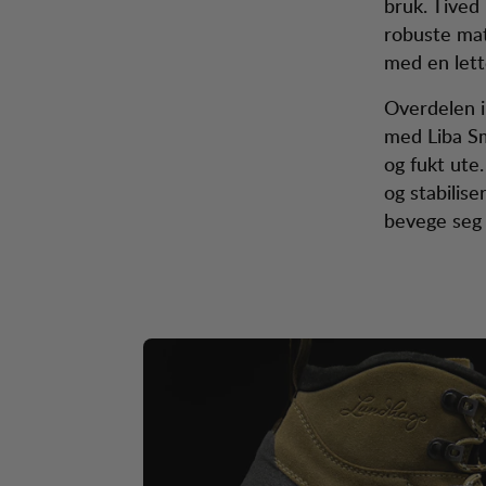
bruk. Tived 
robuste mat
med en lette
Overdelen i
med Liba Sm
og fukt ute
og stabilise
bevege seg 