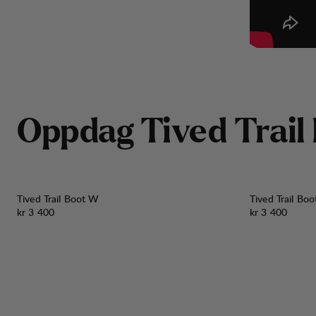
O
p
p
d
a
g
T
i
v
e
d
T
r
a
i
l
Tived Trail Boot W
Tived Trail Bo
Pris:
Pris:
kr 3 400
kr 3 400