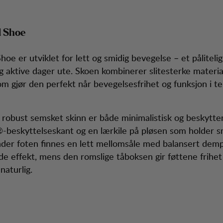
l Shoe
Shoe er utviklet for lett og smidig bevegelse – et pålitelig
g aktive dager ute. Skoen kombinerer slitesterke materi
om gjør den perfekt når bevegelsesfrihet og funksjon i t
 robust semsket skinn er både minimalistisk og beskytt
-beskyttelseskant og en lærkile på pløsen som holder 
nder foten finnes en lett mellomsåle med balansert dem
de effekt, mens den romslige tåboksen gir føttene frihet 
naturlig.