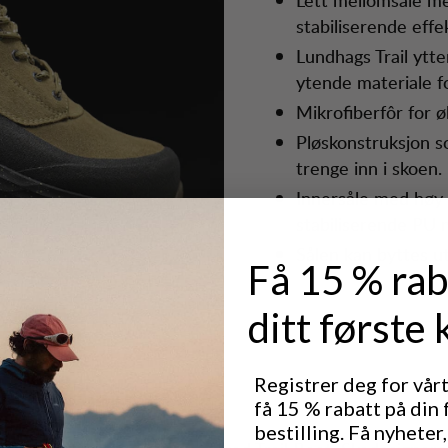
stabiliserende effe
Lundhags Trail ytte
ytende materiale f
Mikrofiberfôr for ø
Pløskonstruksjon s
trenge inn i skoen.
Innersåle med høy 
stabiliserende PU
Sålen kan byttes ut
Få 15 % rab
ditt første 
Registrer deg for vår
til Tived Trail Boot
få 15 % rabatt på din 
bestilling. Få nyheter,