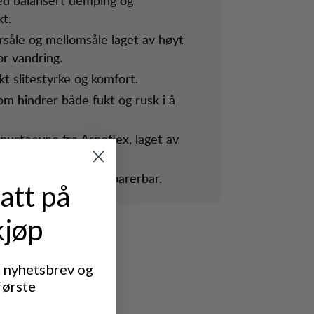
kt.
rsåle og mellomsåle laget av høyt
or vandring.
kt slitestyrke og komfort.
om hindrer både fukt og rusk i å
pusteevne fra Arneflex, laget av
 med god demping.
, og overdelen er reparerbar.
att på
kjøp
t nyhetsbrev og
første