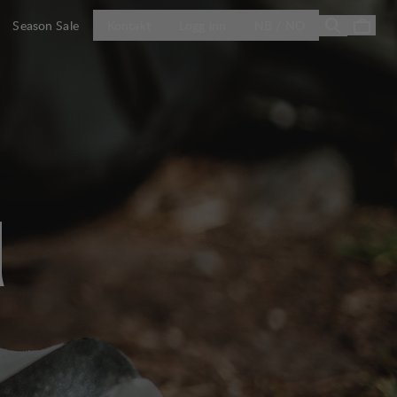
ÅPNE VELG LA
Season Sale
Kontakt
Logg inn
NB / NO
l