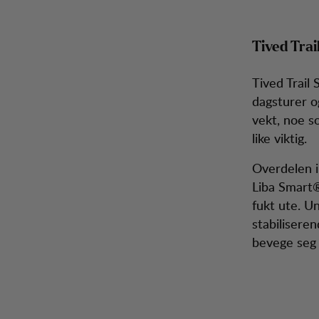
Tived Trai
Tived Trail 
dagsturer o
vekt, noe s
like viktig.
Overdelen i
Liba Smart®
fukt ute. U
stabiliseren
bevege seg 