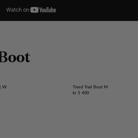
B
o
o
t
ot W
Tived Trail Boot M
Pris:
kr 3 400