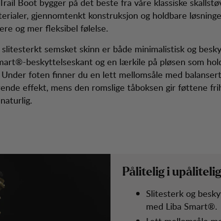
Trail Boot bygger på det beste fra våre klassiske skallstø
erialer, gjennomtenkt konstruksjon og holdbare løsning
re og mer fleksibel følelse.
 slitesterkt semsket skinn er både minimalistisk og besk
art®-beskyttelseskant og en lærkile på pløsen som hol
. Under foten finner du en lett mellomsåle med balanse
rende effekt, mens den romslige tåboksen gir føttene frih
naturlig.
Pålitelig i upålitel
Slitesterk og besk
med Liba Smart®.
Lett mellomsåle m