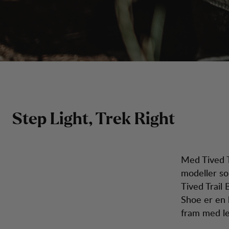
Step Light, Trek Right
Med Tived T
modeller so
Tived Trail
Shoe er en 
fram med le