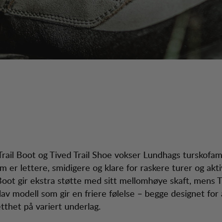
rail Boot og Tived Trail Shoe vokser Lundhags turskofami
m er lettere, smidigere og klare for raskere turer og akti
 Boot gir ekstra støtte med sitt mellomhøye skaft, mens T
lav modell som gir en friere følelse – begge designet for 
tthet på variert underlag.