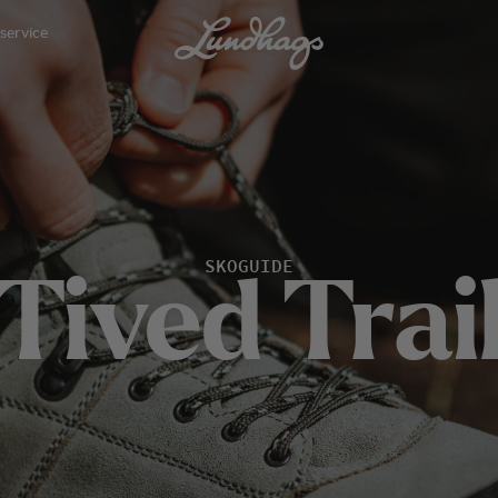
service
SKOGUIDE
T
i
v
e
d
T
r
a
i