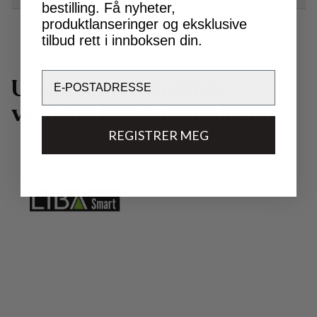
bestilling. Få nyheter,
produktlanseringer og eksklusive
tilbud rett i innboksen din.
Email
U
t
v
i
k
l
e
t
m
e
d
n
o
e
n
a
v
v
e
r
d
e
n
s
b
e
s
t
e
t
e
k
n
o
l
o
g
i
e
r
.
REGISTRER MEG