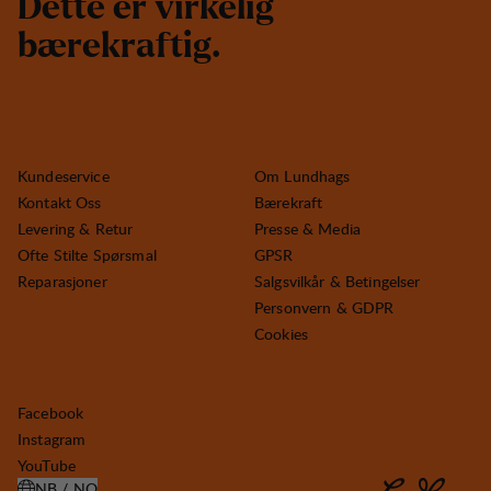
D
e
t
t
e
e
r
v
i
r
k
e
l
i
g
b
æ
r
e
k
r
a
f
t
i
g
.
Kundeservice
Om Lundhags
Kontakt Oss
Bærekraft
Levering & Retur
Presse & Media
Ofte Stilte Spørsmal
GPSR
Reparasjoner
Salgsvilkår & Betingelser
Personvern & GDPR
Cookies
Facebook
Instagram
YouTube
NB / NO