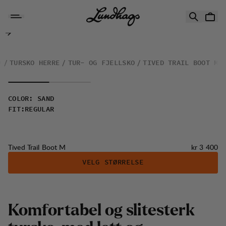
Hopp til innhold
Tived Trail Boot M
O
TURSKO HERRE
TUR- OG FJELLSKO
TIVED TRAIL BOOT M
COLOR
:
SAND
FIT
:
REGULAR
Pris:
Tived Trail Boot M
kr 3 400
VELG STØRRELSE
K
o
m
f
o
r
t
a
b
e
l
o
g
s
l
i
t
e
s
t
e
r
k