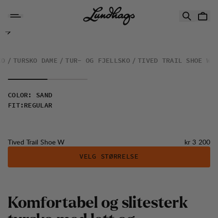
Hopp til innhold
Tived Trail Shoe W
KO
TURSKO DAME
TUR- OG FJELLSKO
TIVED TRAIL SHOE W
COLOR
:
SAND
FIT
:
REGULAR
Pris:
Tived Trail Shoe W
kr 3 200
VELG STØRRELSE
K
o
m
f
o
r
t
a
b
e
l
o
g
s
l
i
t
e
s
t
e
r
k