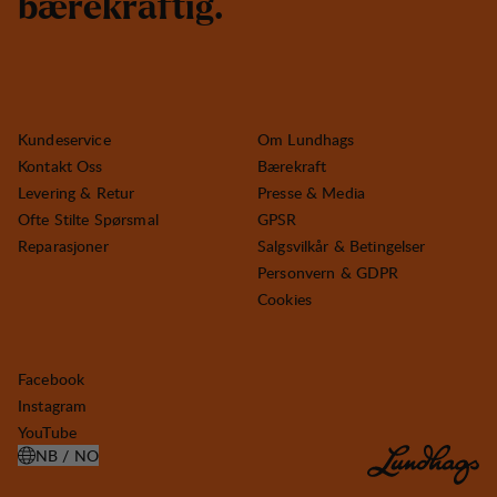
b
æ
r
e
k
r
a
f
t
i
g
.
Kundeservice
Om Lundhags
Kontakt Oss
Bærekraft
Levering & Retur
Presse & Media
Ofte Stilte Spørsmal
GPSR
Reparasjoner
Salgsvilkår & Betingelser
Personvern & GDPR
Cookies
Facebook
Instagram
YouTube
NB / NO
ÅPNE VELG LAND