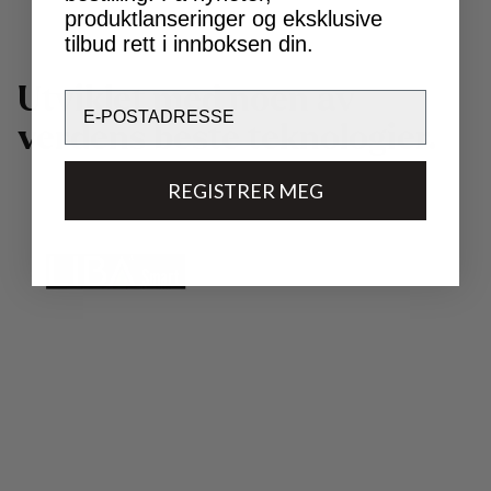
produktlanseringer og eksklusive
tilbud rett i innboksen din.
U
t
v
i
k
l
e
t
m
e
d
n
o
e
n
a
v
Email
v
e
r
d
e
n
s
b
e
s
t
e
t
e
k
n
o
l
o
g
i
e
r
.
REGISTRER MEG