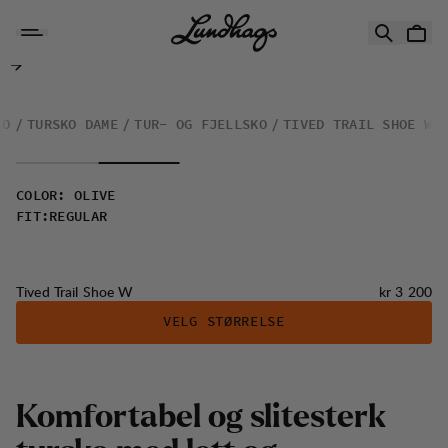
Hopp til innhold
Tived Trail Shoe W
KO
TURSKO DAME
TUR- OG FJELLSKO
TIVED TRAIL SHOE W
COLOR
:
OLIVE
FIT
:
REGULAR
Pris:
Tived Trail Shoe W
kr 3 200
VELG STØRRELSE
K
o
m
f
o
r
t
a
b
e
l
o
g
s
l
i
t
e
s
t
e
r
k