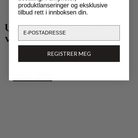
produktlanseringer og eksklusive
tilbud rett i innboksen din.
U
t
v
i
k
l
e
t
m
e
d
n
o
e
n
a
v
Email
v
e
r
d
e
n
s
b
e
s
t
e
t
e
k
n
o
l
o
g
i
e
r
.
REGISTRER MEG