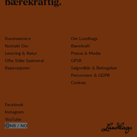
b
æ
r
e
k
r
a
f
t
i
g
.
Kundeservice
Om Lundhags
Kontakt Oss
Bærekraft
Levering & Retur
Presse & Media
Ofte Stilte Spørsmal
GPSR
Reparasjoner
Salgsvilkår & Betingelser
Personvern & GDPR
Cookies
Facebook
Instagram
YouTube
NB / NO
ÅPNE VELG LAND