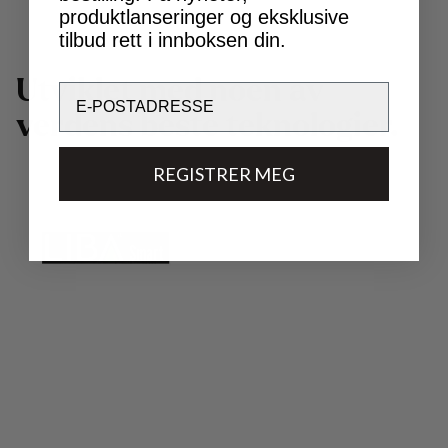
produktlanseringer og eksklusive
tilbud rett i innboksen din.
U
t
v
i
k
l
e
t
m
e
d
n
o
e
n
a
v
Email
v
e
r
d
e
n
s
b
e
s
t
e
t
e
k
n
o
l
o
g
i
e
r
.
REGISTRER MEG