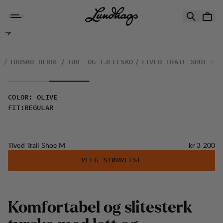
Hopp til innhold
Tived Trail Shoe M
O
TURSKO HERRE
TUR- OG FJELLSKO
TIVED TRAIL SHOE M
COLOR
:
OLIVE
FIT
:
REGULAR
Pris:
Tived Trail Shoe M
kr 3 200
VELG STØRRELSE
K
o
m
f
o
r
t
a
b
e
l
o
g
s
l
i
t
e
s
t
e
r
k