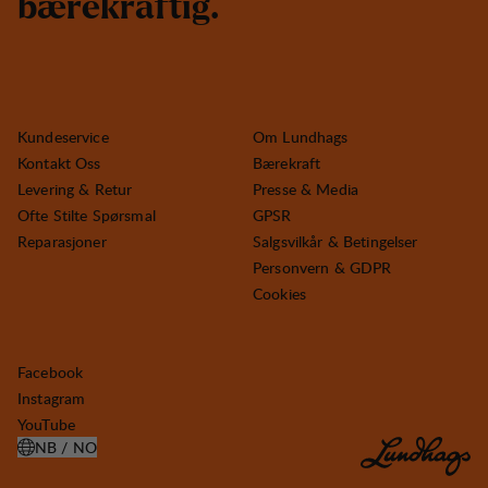
b
æ
r
e
k
r
a
f
t
i
g
.
Kundeservice
Om Lundhags
Kontakt Oss
Bærekraft
Levering & Retur
Presse & Media
Ofte Stilte Spørsmal
GPSR
Reparasjoner
Salgsvilkår & Betingelser
Personvern & GDPR
Cookies
Facebook
Instagram
YouTube
NB / NO
ÅPNE VELG LAND