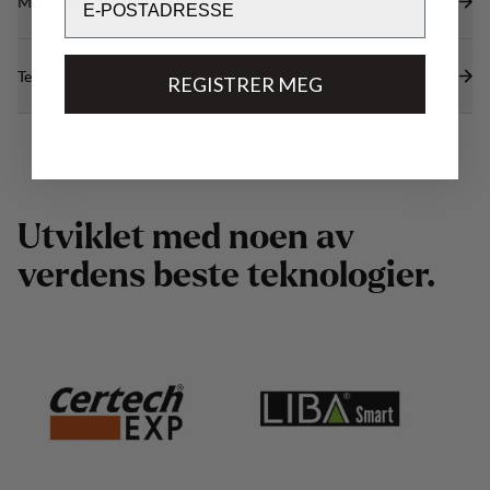
Materialer
Tekniske spesifikasjoner
REGISTRER MEG
U
t
v
i
k
l
e
t
m
e
d
n
o
e
n
a
v
v
e
r
d
e
n
s
b
e
s
t
e
t
e
k
n
o
l
o
g
i
e
r
.