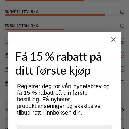
DURABILITY
5
/6
INSULATION
3
/6
LIGHTWEIGHT
6
/6
Få 15 % rabatt på
QUICK-DRY
6
/6
ditt første kjøp
SUPPORT
6
/6
WATER PROTECTION
5
/6
Registrer deg for vårt nyhetsbrev og
få 15 % rabatt på din første
bestilling. Få nyheter,
produktlanseringer og eksklusive
Bærekraftsegenskaper
tilbud rett i innboksen din.
Email