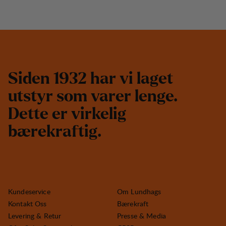
S
i
d
e
n
1
9
3
2
h
a
r
v
i
l
a
g
e
t
u
t
s
t
y
r
s
o
m
v
a
r
e
r
l
e
n
g
e
.
D
e
t
t
e
e
r
v
i
r
k
e
l
i
g
b
æ
r
e
k
r
a
f
t
i
g
.
Kundeservice
Om Lundhags
Kontakt Oss
Bærekraft
Levering & Retur
Presse & Media