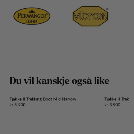
D
u
v
i
l
k
a
n
s
k
j
e
o
g
s
å
l
i
k
e
Tjakke II Trekking Boot Mid Narrow
Tjakke II Trekk
Pris:
Pris:
kr 3 900
kr 3 900