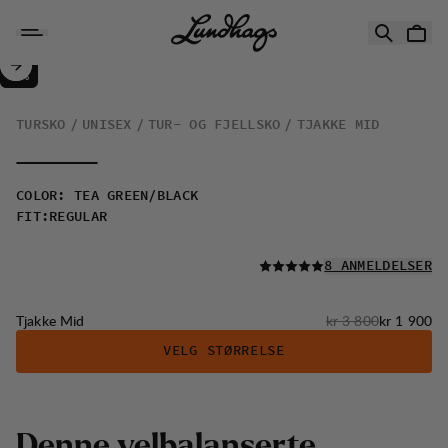
Hopp til innhold
Tjakke Mid
50%
SALG
:
TURSKO
UNISEX
TUR- OG FJELLSKO
TJAKKE MID
COLOR
:
TEA GREEN/BLACK
FIT
:
REGULAR
LES ALLE
8 ANMELDELSER
Originalpris:
Salgspris
:
Tjakke Mid
kr 3 800
kr 1 900
VELG STØRRELSE
Denne velbalanserte