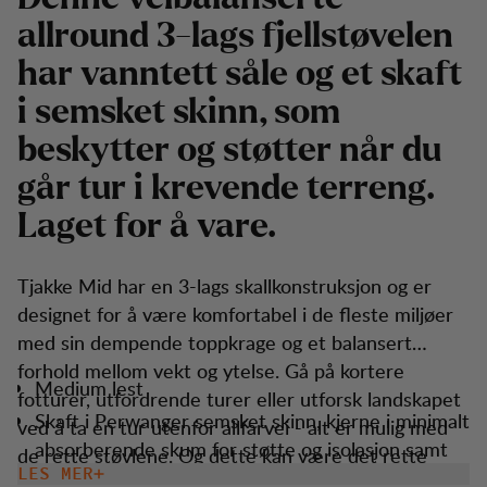
allround 3-lags fjellstøvelen
har vanntett såle og et skaft
i semsket skinn, som
beskytter og støtter når du
går tur i krevende terreng.
Laget for å vare.
Tjakke Mid har en 3-lags skallkonstruksjon og er
designet for å være komfortabel i de fleste miljøer
med sin dempende toppkrage og et balansert
forhold mellom vekt og ytelse. Gå på kortere
Medium lest
fotturer, utfordrende turer eller utforsk landskapet
Skaft i Perwanger semsket skinn, kjerne i minimalt
ved å ta en tur utenfor allfarvei - alt er mulig med
absorberende skum for støtte og isolasjon samt
de rette støvlene. Og dette kan være det rette
fôr i skinn og mikrofiber.
LES MER
paret. Tjakke er laget for å vare, og kan repareres