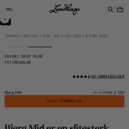
Hopp til innhold
Bjerg Mid
30%
SALG
:
TURSKO
UNISEX
TUR- OG FJELLSKO
BJERG MID
COLOR
:
DEEP BLUE
FIT
:
REGULAR
LES ALLE
19 ANMELDELSER
Originalpris:
Salgspris
:
Bjerg Mid
kr 3 000
kr 2 100
VELG STØRRELSE
B
j
e
r
g
M
i
d
e
r
e
n
s
l
i
t
e
s
t
e
r
k