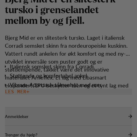
t
u
r
s
k
o
i
g
r
e
n
s
e
l
a
n
d
e
t
m
e
l
l
o
m
b
y
o
g
f
j
e
l
l
.
Bjerg Mid er en slitesterk tursko. Laget i italiensk
Corradi semsket skinn fra nordeuropeiske kuskinn.
Vattert rundt ankelen for økt komfort og med ny-
utviklet innersåle som puster godt og er
Italiensk semsket skinn fra Corradi.
støtdempende, takket være det innovative
Støttende og komfortabel ankel
materialet Arneflex. Et lag med Libasmart
Vibram-Approach såleenhet med nær
ekspandert TPU beskytter tåen og et tynt lag med
bakkekontroll.
TPU-film, som minner om våre klassiske skallstøvler,
LES MER
og et ekstra lag med sidebeskyttelse gir
Pustende og støtdempende Arneflex såle.
motstandsdyktighet mot vann og slitasje.
Produsert i Europa
Anmeldelser
Trenger du hjelp?