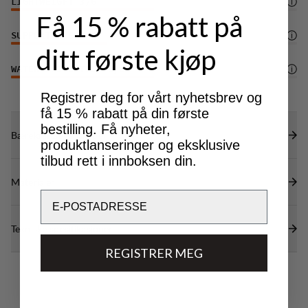
LIGHTWEIGHT
3
/6
Få 15 % rabatt på
SUPPORT
2
/6
ditt første kjøp
WATER PROTECTION
3
/6
Registrer deg for vårt nyhetsbrev og
få 15 % rabatt på din første
bestilling. Få nyheter,
Bærekraftsegenskaper
produktlanseringer og eksklusive
tilbud rett i innboksen din.
Materialer
Email
Tekniske spesifikasjoner
REGISTRER MEG