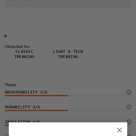
Utmerket for
CLASSIC
LIGHT & TECH
TREKKING
TREKKING
Ytelse
BREATHABILITY
3
/6
DURABILITY
3
/6
INSULATION
4
/6