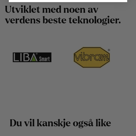
U
t
v
i
k
l
e
t
m
e
d
n
o
e
n
a
v
v
e
r
d
e
n
s
b
e
s
t
e
t
e
k
n
o
l
o
g
i
e
r
.
D
u
v
i
l
k
a
n
s
k
j
e
o
g
s
å
l
i
k
e