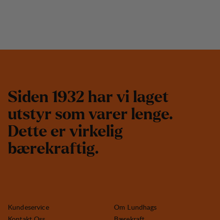
S
i
d
e
n
1
9
3
2
h
a
r
v
i
l
a
g
e
t
u
t
s
t
y
r
s
o
m
v
a
r
e
r
l
e
n
g
e
.
D
e
t
t
e
e
r
v
i
r
k
e
l
i
g
b
æ
r
e
k
r
a
f
t
i
g
.
Kundeservice
Om Lundhags
Kontakt Oss
Bærekraft