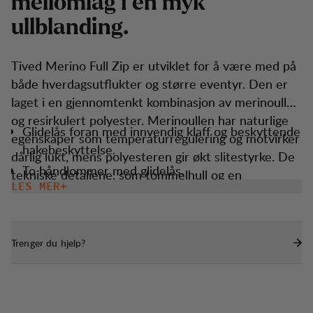
m
e
l
l
o
m
l
a
g
i
e
n
m
y
k
u
l
l
b
l
a
n
d
i
n
g
.
Tived Merino Full Zip er utviklet for å være med på
både hverdagsutflukter og større eventyr. Den er
laget i en gjennomtenkt kombinasjon av merinoull
og resirkulert polyester. Merinoullen har naturlige
Glidelås foran med innvendig klaff og beskyttende
egenskaper som temperaturregulering og motvirker
hakebeskyttelse.
dårlig lukt, mens polyesteren gir økt slitestyrke. De
To håndlommer med glidelås.
tekniske detaljene, som tommelhull og en
LES MER
Tommelhull for ekstra beskyttelse og komfort.
funksjonell passform, gjør den perfekt for skiftende
værforhold. Den er lett, enkel å pakke og passer for
alle typer aktiviteter, året rundt.
Trenger du hjelp?