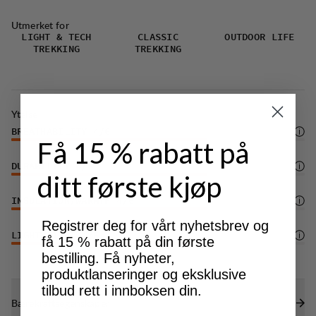
Utmerket for
LIGHT & TECH
CLASSIC
OUTDOOR LIFE
TREKKING
TREKKING
Ytelse
BREATHABILITY
4
/6
Få 15 % rabatt på
DURABILITY
4
/6
ditt første kjøp
INSULATION/WARMTH
4
/6
Registrer deg for vårt nyhetsbrev og
LIGHTWEIGHT
4
/6
få 15 % rabatt på din første
bestilling. Få nyheter,
produktlanseringer og eksklusive
tilbud rett i innboksen din.
Bærekraftsegenskaper