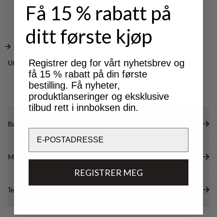
PFAS-fri) for å avvise vann og smuss.
Få 15 % rabatt på
ditt første kjøp
Registrer deg for vårt nyhetsbrev og
Utmerket for
LIGHT & TECH
OUTDOOR LIFE
få 15 % rabatt på din første
TREKKING
bestilling. Få nyheter,
produktlanseringer og eksklusive
tilbud rett i innboksen din.
Bærekraftsegenskaper
Email
Materialer
REGISTRER MEG
Tekniske spesifikasjoner