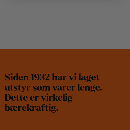
S
i
d
e
n
1
9
3
2
h
a
r
v
i
l
a
g
e
t
u
t
s
t
y
r
s
o
m
v
a
r
e
r
l
e
n
g
e
.
D
e
t
t
e
e
r
v
i
r
k
e
l
i
g
b
æ
r
e
k
r
a
f
t
i
g
.