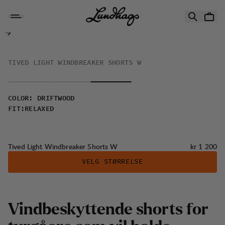
Hopp til innhold
Tived Light Windbreaker Shorts W
TIVED LIGHT WINDBREAKER SHORTS W
COLOR
:
DRIFTWOOD
FIT
:
RELAXED
Pris:
Tived Light Windbreaker Shorts W
kr 1 200
VELG STØRRELSE
V
i
n
d
b
e
s
k
y
t
t
e
n
d
e
s
h
o
r
t
s
f
o
r